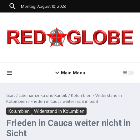
Zum Inhalt springen
Montag, August 10, 2026
Main Menu
Start
/
Lateinamerika und Karibik
/
Kolumbien
/
Widerstand in
Kolumbien
/
Frieden in Cauca weiter nicht in Sicht
Kolumbien
Widerstand in Kolumbien
Frieden in Cauca weiter nicht in
Sicht