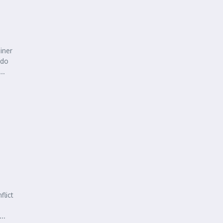
iner
ndo
..
lict
..