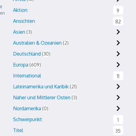
ht
Aktion
9
ien
Ansichten
82
Asien
3
Australien & Ozeanien
2
Deutschland
30
Europa
609
International
11
Lateinamerika und Karibik
21
Naher und Mittlerer Osten
3
Nordamerika
0
Schwerpunkt
1
Titel
35