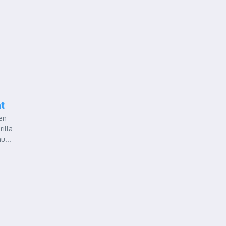
t
en
illa
u...