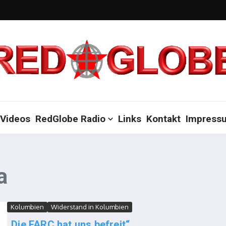
Videos
RedGlobe Radio
Links
Kontakt
Impress
a
Kolumbien
Widerstand in Kolumbien
„Die FARC hat uns befreit“