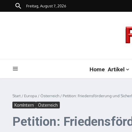
Zum Inhalt springen
Freitag, August 7, 2026
Home
Artikel
Start
/
Europa
/
Österreich
/
Petition: Friedensförderung und Sicherh
KomIntern
Österreich
Petition: Friedensför