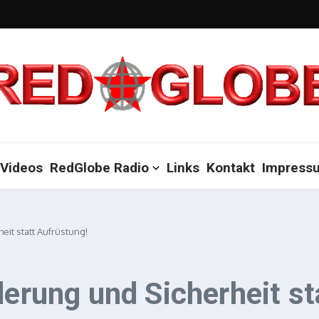
Videos
RedGlobe Radio
Links
Kontakt
Impress
eit statt Aufrüstung!
derung und Sicherheit st