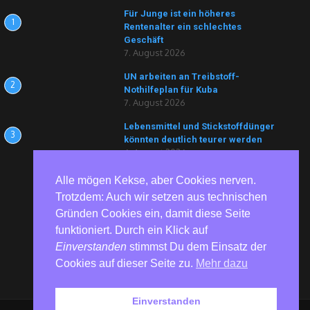
Für Junge ist ein höheres
1
Rentenalter ein schlechtes
Geschäft
7. August 2026
UN arbeiten an Treibstoff-
2
Nothilfeplan für Kuba
7. August 2026
Lebensmittel und Stickstoffdünger
3
könnten deutlich teurer werden
6. August 2026
Alle mögen Kekse, aber Cookies nerven.
Trotzdem: Auch wir setzen aus technischen
Gründen Cookies ein, damit diese Seite
funktioniert. Durch ein Klick auf
Einverstanden
stimmst Du dem Einsatz der
Cookies auf dieser Seite zu.
Mehr dazu
Einverstanden