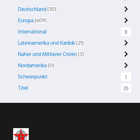
Deutschland
30
Europa
609
International
11
Lateinamerika und Karibik
21
Naher und Mittlerer Osten
3
Nordamerika
0
Schwerpunkt
1
Titel
35