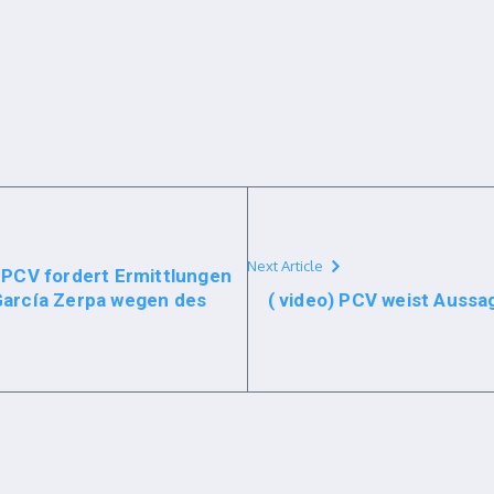
Next Article
PCV fordert Ermittlungen
 García Zerpa wegen des
( video) PCV weist Aussa