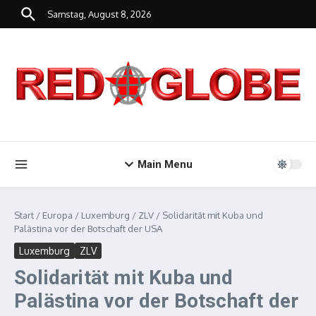
Zum Inhalt springen
Samstag, August 8, 2026
Main Menu
Start
/
Europa
/
Luxemburg
/
ZLV
/
Solidarität mit Kuba und
Palästina vor der Botschaft der USA
Luxemburg
ZLV
Solidarität mit Kuba und
Palästina vor der Botschaft der