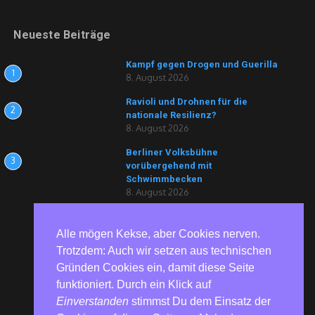
Neueste Beiträge
Kampf gegen Drogen und Guerilla
1
8. August 2026
Ravioli und Drohnen für die
2
nationale Resilienz?
8. August 2026
Berliner Volksbühne
3
vorübergehend mit
Schwimmbecken
8. August 2026
Alle mögen Kekse, aber Cookies nerven.
Trotzdem: Auch wir setzen aus technischen
Gründen Cookies ein, damit diese Seite
funktioniert. Durch ein Klick auf
Einverstanden
stimmst Du dem Einsatz der