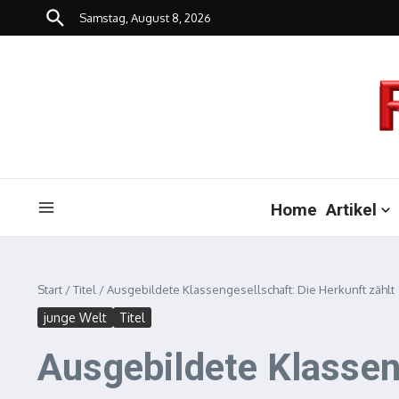
Zum Inhalt springen
Samstag, August 8, 2026
Home
Artikel
Start
/
Titel
/
Ausgebildete Klassengesellschaft: Die Herkunft zählt
junge Welt
Titel
Ausgebildete Klassen