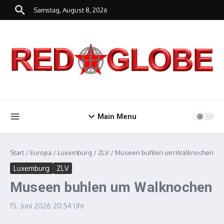
Zum Inhalt springen
Samstag, August 8, 2026
Main Menu
Start
/
Europa
/
Luxemburg
/
ZLV
/
Museen buhlen um Walknochen
Luxemburg
ZLV
Museen buhlen um Walknochen
15. Juni 2026
20:54 Uhr