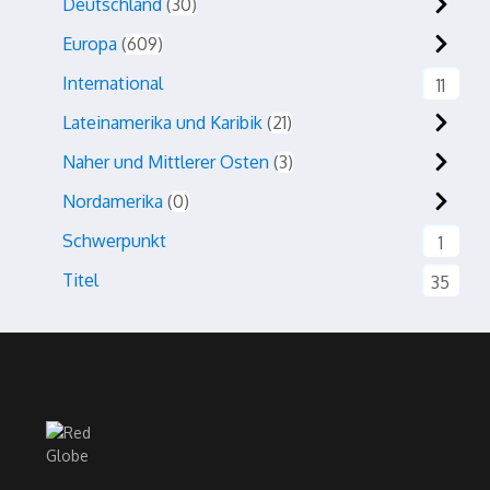
Deutschland
30
Europa
609
International
11
Lateinamerika und Karibik
21
Naher und Mittlerer Osten
3
Nordamerika
0
Schwerpunkt
1
Titel
35