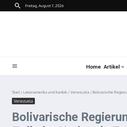
Zum Inhalt springen
Freitag, August 7, 2026
Home
Artikel
Start
/
Lateinamerika und Karibik
/
Venezuela
/
Bolivarische Regie
Venezuela
Bolivarische Regieru