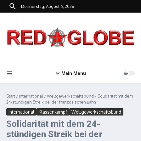
Zum Inhalt springen
Donnerstag, August 6, 2026
Main Menu
Start
/
International
/
Weltgewerkschaftsbund
/
Solidarität mit dem
24-stündigen Streik bei der französischen Bahn
International
Klassenkampf
Weltgewerkschaftsbund
Solidarität mit dem 24-
stündigen Streik bei der