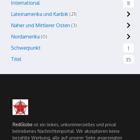
International
11
Lateinamerika und Karibik
21
Naher und Mittlerer Osten
3
Nordamerika
0
Schwerpunkt
1
Titel
35
RedGlobe
ist ein linkes, unkommerzielles und privat
betriebenes Nachrichtenportal. Wir akzeptieren keine
bezahlte Werbung, alle auf unserer Seite angezeigten