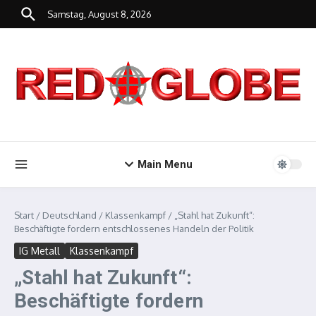
Zum Inhalt springen
Samstag, August 8, 2026
Main Menu
Start
/
Deutschland
/
Klassenkampf
/
„Stahl hat Zukunft“:
Beschäftigte fordern entschlossenes Handeln der Politik
IG Metall
Klassenkampf
„Stahl hat Zukunft“:
Beschäftigte fordern