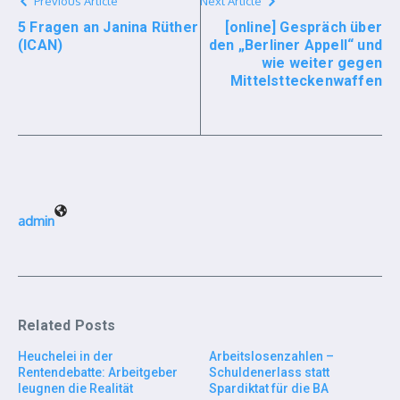
Previous Article
Next Article
5 Fragen an Janina Rüther
[online] Gespräch über
(ICAN)
den „Berliner Appell“ und
wie weiter gegen
Mittelstteckenwaffen
admin
Related Posts
Heuchelei in der
Arbeitslosenzahlen –
Rentendebatte: Arbeitgeber
Schuldenerlass statt
leugnen die Realität
Spardiktat für die BA