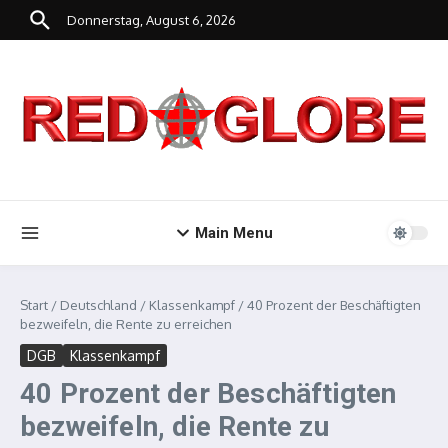
Zum Inhalt springen
Donnerstag, August 6, 2026
Main Menu
Start
/
Deutschland
/
Klassenkampf
/
40 Prozent der Beschäftigten
bezweifeln, die Rente zu erreichen
DGB
Klassenkampf
40 Prozent der Beschäftigten
bezweifeln, die Rente zu