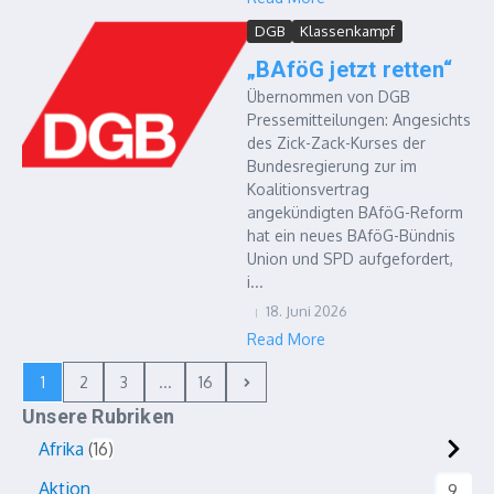
DGB
Klassenkampf
„BAföG jetzt retten“
Übernommen von DGB
Pressemitteilungen: Angesichts
des Zick-Zack-Kurses der
Bundesregierung zur im
Koalitionsvertrag
angekündigten BAföG-Reform
hat ein neues BAföG-Bündnis
Union und SPD aufgefordert,
i...
18. Juni 2026
Read More
1
2
3
...
16
Unsere Rubriken
Afrika
16
Aktion
9