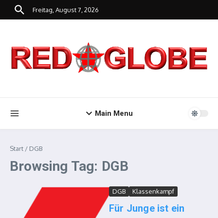
Zum Inhalt springen
Freitag, August 7, 2026
Main Menu
Start
/
DGB
Browsing Tag: DGB
DGB
Klassenkampf
Für Junge ist ein