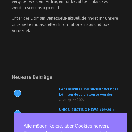
vergütet werden. Anfragen für bezahlte Links usw.
werden von uns ignoriert.
Unter der Domain
venezuela-aktuell.de
findet Ihr unsere
Unterseite mit aktuellen Informationen aus und über
Venezuela
Neueste Beiträge
Lebensmittel und Stickstoffdünger
1
könnten deutlich teurer werden
6. August 2026
UNION BUSTING NEWS #09/26 ►
2
Köln Bäder ► Aldi ► ZF ► tödlicher
Arbeitsunfall vertuscht ► Currenta
Alle mögen Kekse, aber Cookies nerven.
► Nutracorp
6. August 2026