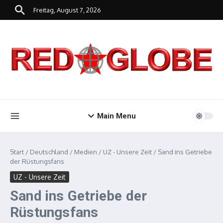
Zum Inhalt springen
Freitag, August 7, 2026
Main Menu
Start
/
Deutschland
/
Medien
/
UZ - Unsere Zeit
/
Sand ins Getriebe
der Rüstungsfans
UZ - Unsere Zeit
Sand ins Getriebe der
Rüstungsfans