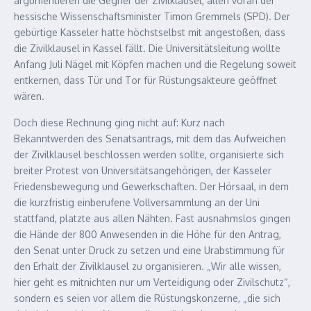
argumentieren die Gegner der Zivilklausel, allen voran der
hessische Wissenschaftsminister Timon Gremmels (SPD). Der
gebürtige Kasseler hatte höchstselbst mit angestoßen, dass
die Zivilklausel in Kassel fällt. Die Universitätsleitung wollte
Anfang Juli Nägel mit Köpfen machen und die Regelung soweit
entkernen, dass Tür und Tor für Rüstungsakteure geöffnet
wären.
Doch diese Rechnung ging nicht auf: Kurz nach
Bekanntwerden des Senatsantrags, mit dem das Aufweichen
der Zivilklausel beschlossen werden sollte, organisierte sich
breiter Protest von Universitätsangehörigen, der Kasseler
Friedensbewegung und Gewerkschaften. Der Hörsaal, in dem
die kurzfristig einberufene Vollversammlung an der Uni
stattfand, platzte aus allen Nähten. Fast ausnahmslos gingen
die Hände der 800 Anwesenden in die Höhe für den Antrag,
den Senat unter Druck zu setzen und eine Urabstimmung für
den Erhalt der Zivilklausel zu organisieren. „Wir alle wissen,
hier geht es mitnichten nur um Verteidigung oder Zivilschutz“,
sondern es seien vor allem die Rüstungskonzerne, „die sich