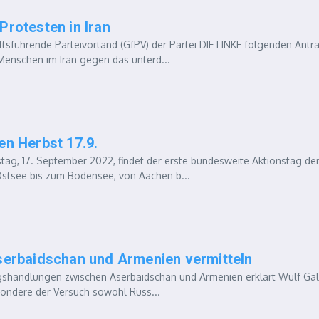
 Protesten in Iran
sführende Parteivortand (GfPV) der Partei DIE LINKE folgenden Antr
Menschen im Iran gegen das unterd...
n Herbst 17.9.
, 17. September 2022, findet der erste bundesweite Aktionstag de
 Ostsee bis zum Bodensee, von Aachen b...
serbaidschan und Armenien vermitteln
gshandlungen zwischen Aserbaidschan und Armenien erklärt Wulf Gall
sondere der Versuch sowohl Russ...