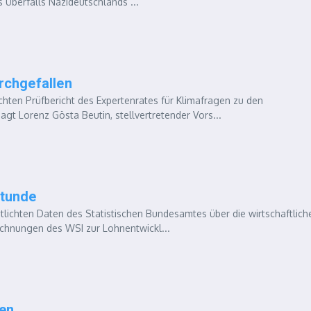
s Überfalls Nazideutschlands ...
rchgefallen
hten Prüfbericht des Expertenrates für Klimafragen zu den
t Lorenz Gösta Beutin, stellvertretender Vors...
Stunde
lichten Daten des Statistischen Bundesamtes über die wirtschaftlich
echnungen des WSI zur Lohnentwickl...
en