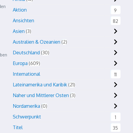
den
Aktion
9
Ansichten
82
Asien
3
Australien & Ozeanien
2
Deutschland
30
eben
Europa
609
International
11
Lateinamerika und Karibik
21
Naher und Mittlerer Osten
3
Nordamerika
0
Schwerpunkt
1
Titel
35