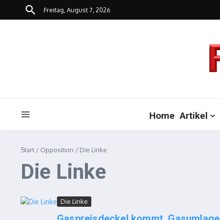
Zum Inhalt springen
Freitag, August 7, 2026
Home
Artikel
Start
/
Opposition
/
Die Linke
Die Linke
Die Linke
Gaspreisdeckel kommt, Gasumlage 