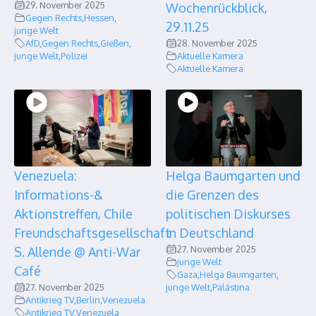
29. November 2025
Wochenrückblick,
Gegen Rechts
,
Hessen
,
29.11.25
junge Welt
AfD
,
Gegen Rechts
,
Gießen
,
28. November 2025
junge Welt
,
Polizei
Aktuelle Kamera
Aktuelle Kamera
Venezuela:
Helga Baumgarten und
Informations-&
die Grenzen des
Aktionstreffen, Chile
politischen Diskurses
Freundschaftsgesellschaft
in Deutschland
27. November 2025
S. Allende @ Anti-War
junge Welt
Café
Gaza
,
Helga Baumgarten
,
27. November 2025
junge Welt
,
Palästina
Antikrieg TV
,
Berlin
,
Venezuela
Antikrieg TV
,
Venezuela