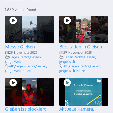
1.669 videos found
Messe Gießen
Blockaden in Gießen
29. November 2025
29. November 2025
Gegen Rechts
,
Hessen
,
Gegen Rechts
,
Hessen
,
junge Welt
junge Welt
AfD
,
Gegen Rechts
,
Gießen
,
AfD
,
Gegen Rechts
,
Gießen
,
junge Welt
,
Polizei
junge Welt
,
Polizei
Gießen ist blockiert
Aktuelle Kamera,