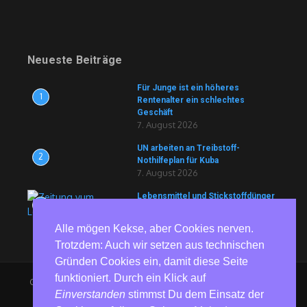
Neueste Beiträge
Für Junge ist ein höheres
1
Rentenalter ein schlechtes
Geschäft
7. August 2026
UN arbeiten an Treibstoff-
2
Nothilfeplan für Kuba
7. August 2026
Lebensmittel und Stickstoffdünger
3
könnten deutlich teurer werden
6. August 2026
Alle mögen Kekse, aber Cookies nerven.
Trotzdem: Auch wir setzen aus technischen
Gründen Cookies ein, damit diese Seite
funktioniert. Durch ein Klick auf
Copyright © 2026 RedGlobe | Präsentiert von
Nachrichtenmagazin
Einverstanden
stimmst Du dem Einsatz der
X