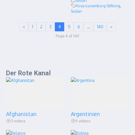
Sudan
Rosa-Luxemburg-Stiftung
,
Sudan
«
1
2
3
4
5
6
…
140
»
Page 4 of 140
Der Rote Kanal
Afghanistan
Argentinien
3 videos
5 videos