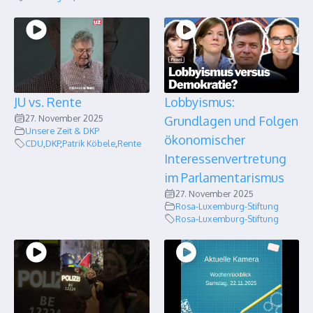
JU vs. Rente
Lobbyismus:
27. November 2025
Grundlagen und Folgen
Unsere Zeit & DKP
ökonomischer
CDU
,
DKP
,
Patrik Köbele
,
Rente
Interessenvertretung
im Parlamentarismus
27. November 2025
Rosa-Luxemburg-Stiftung
Rosa-Luxemburg-Stiftung