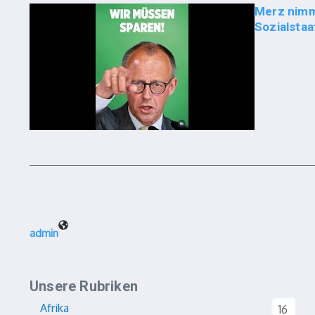
Merz nimm
Sozialstaat
admin
Unsere Rubriken
Afrika
16