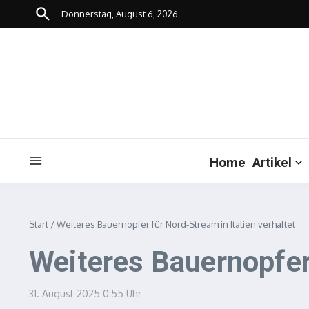
Zum Inhalt springen
Donnerstag, August 6, 2026
Home
Artikel
Start
/
Weiteres Bauernopfer für Nord-Stream in Italien verhaftet
Weiteres Bauernopfer 
31. August 2025
0:55 Uhr