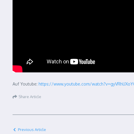
Auf Youtube:
https://www.youtube.com/watch?v=gyVRhUXoY
Share Article
Previous Article