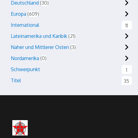
Deutschland
30
Europa
609
International
11
Lateinamerika und Karibik
21
Naher und Mittlerer Osten
3
Nordamerika
0
Schwerpunkt
1
Titel
35