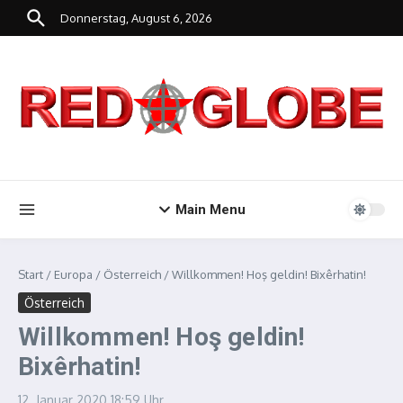
Zum Inhalt springen
Donnerstag, August 6, 2026
Main Menu
Start
/
Europa
/
Österreich
/
Willkommen! Hoş geldin! Bixêrhatin!
Österreich
Willkommen! Hoş geldin!
Bixêrhatin!
12. Januar 2020
18:59 Uhr