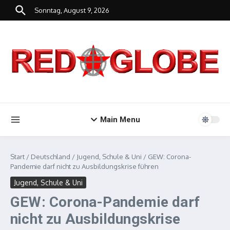
Zum Inhalt springen
Sonntag, August 9, 2026
Main Menu
Start
/
Deutschland
/
Jugend, Schule & Uni
/
GEW: Corona-
Pandemie darf nicht zu Ausbildungskrise führen
Jugend, Schule & Uni
GEW: Corona-Pandemie darf
nicht zu Ausbildungskrise