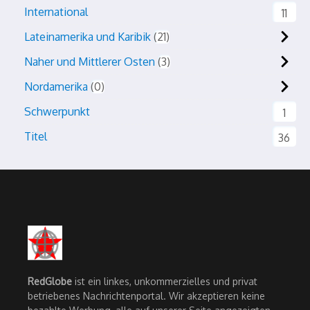
International
11
Lateinamerika und Karibik
21
Naher und Mittlerer Osten
3
Nordamerika
0
Schwerpunkt
1
Titel
36
RedGlobe
ist ein linkes, unkommerzielles und privat
betriebenes Nachrichtenportal. Wir akzeptieren keine