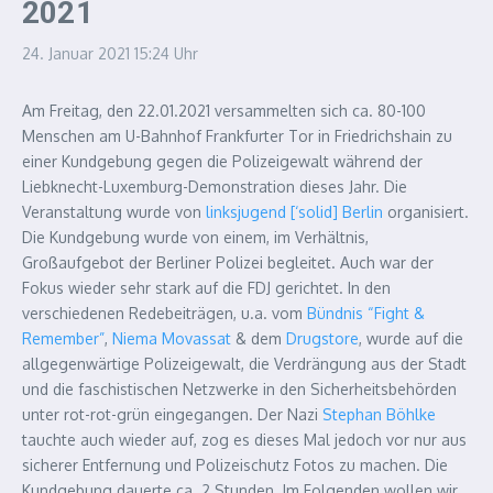
2021
24. Januar 2021
15:24 Uhr
Am Freitag, den 22.01.2021 versammelten sich ca. 80-100
Menschen am U-Bahnhof Frankfurter Tor in Friedrichshain zu
einer Kundgebung gegen die Polizeigewalt während der
Liebknecht-Luxemburg-Demonstration dieses Jahr. Die
Veranstaltung wurde von
linksjugend [‘solid] Berlin
organisiert.
Die Kundgebung wurde von einem, im Verhältnis,
Großaufgebot der Berliner Polizei begleitet. Auch war der
Fokus wieder sehr stark auf die FDJ gerichtet.
In den
verschiedenen Redebeiträgen, u.a. vom
Bündnis “Fight &
Remember”
,
Niema Movassat
& dem
Drugstore
, wurde auf die
allgegenwärtige Polizeigewalt, die Verdrängung aus der Stadt
und die faschistischen Netzwerke in den Sicherheitsbehörden
unter rot-rot-grün eingegangen. Der Nazi
Stephan Böhlke
tauchte auch wieder auf, zog es dieses Mal jedoch vor nur aus
sicherer Entfernung und Polizeischutz Fotos zu machen. Die
Kundgebung dauerte ca. 2 Stunden. Im Folgenden wollen wir