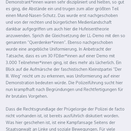
Demonstrant*innen waren sehr diszipliniert und hielten, so gut
es ging, die Abstände ein und trugen zum aller größten Teil
einen Mund-Nasen-Schutz. Das wurde erst nachgeschoben
und von der rechten und bürgerlichen Medienlandschaft
dankbar aufgegriffen um auch hier die Hufeisentheorie
anzuwenden. Sprich die Gleichsetzung der LL-Demo mit den so
genannten “Querdenker*innen”. Ebenso nachgeschoben
wurde eine angebliche Uniformierung. In Anbetracht der
Tatsache, dass es um 30 FDJler*innen auf einer Demo mit
3.000 Teilnehmer*innen ging, ist dies mehr als lächerlich. Ein
Blick auf die Aufmärsche der faschistischen Kleinstpartei “Der
III. Weg” reicht um zu erkennen, was Uniformierung auf einer
Demonstration bedeuten würde. Die Polizeiführung sucht hier
nun krampfhaft nach Begründungen und Rechtfertigungen für
ihr brutales Vorgehen.
Dass die Rechtsgrundlage der Prügelorgie der Polizei de facto
nicht vorhanden ist, ist bereits ausführlich diskutiert worden.
Was hier geschehen ist, ist eine Kampfansage Seitens der
Staatsgewalt an Linke und soziale Bewegungen. Für viele