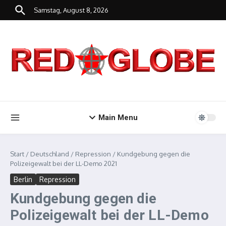
Zum Inhalt springen
Samstag, August 8, 2026
Main Menu
Start
/
Deutschland
/
Repression
/
Kundgebung gegen die
Polizeigewalt bei der LL-Demo 2021
Berlin
Repression
Kundgebung gegen die
Polizeigewalt bei der LL-Demo