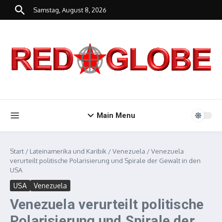
Zum Inhalt springen
Samstag, August 8, 2026
Main Menu
Start
/
Lateinamerika und Karibik
/
Venezuela
/
Venezuela
verurteilt politische Polarisierung und Spirale der Gewalt in den
USA
USA
Venezuela
Venezuela verurteilt politische
Polarisierung und Spirale der