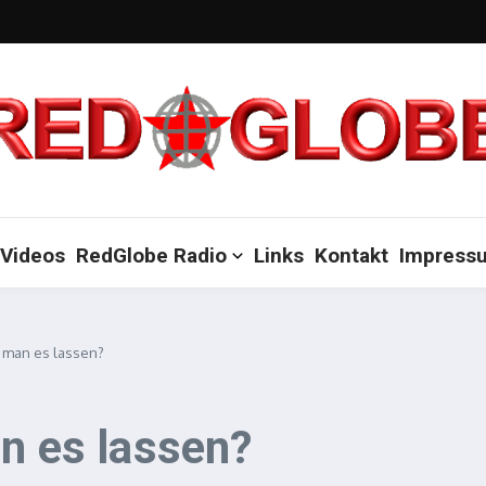
Videos
RedGlobe Radio
Links
Kontakt
Impress
 man es lassen?
an es lassen?