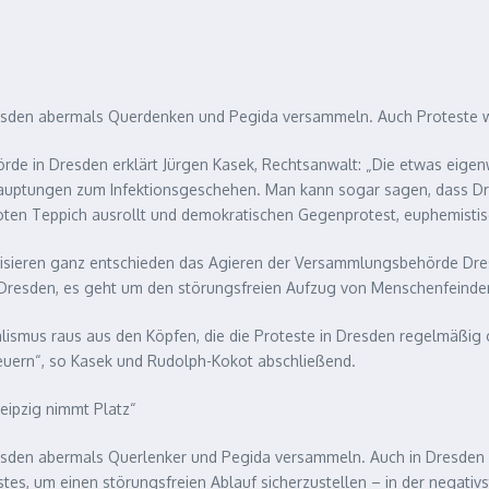
esden abermals Querdenken und Pegida versammeln. Auch Proteste 
de in Dresden erklärt Jürgen Kasek, Rechtsanwalt: „Die etwas eige
uptungen zum Infektionsgeschehen. Man kann sogar sagen, dass Dresd
 roten Teppich ausrollt und demokratischen Gegenprotest, euphemistisc
itisieren ganz entschieden das Agieren der Versammlungsbehörde Dres
 Dresden, es geht um den störungsfreien Aufzug von Menschenfeinden
lismus raus aus den Köpfen, die die Proteste in Dresden regelmäßig
euern“, so Kasek und Rudolph-Kokot abschließend.
eipzig nimmt Platz“
sden abermals Querlenker und Pegida versammeln. Auch in Dresden 
tes, um einen störungsfreien Ablauf sicherzustellen – in der negativ