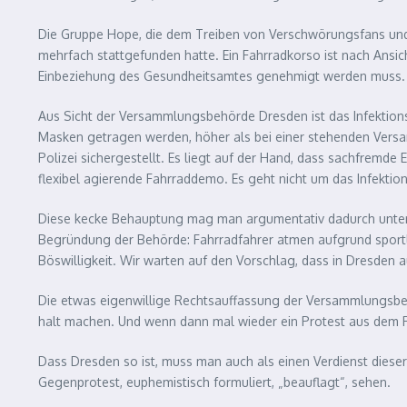
Die Gruppe Hope, die dem Treiben von Verschwörungsfans und 
mehrfach stattgefunden hatte. Ein Fahrradkorso ist nach Ansi
Einbeziehung des Gesundheitsamtes genehmigt werden muss.
Aus Sicht der Versammlungsbehörde Dresden ist das Infektions
Masken getragen werden, höher als bei einer stehenden Versam
Polizei sichergestellt. Es liegt auf der Hand, dass sachfremde
flexibel agierende Fahrraddemo. Es geht nicht um das Infekt
Diese kecke Behauptung mag man argumentativ dadurch unterma
Begründung der Behörde: Fahrradfahrer atmen aufgrund sportlic
Böswilligkeit. Wir warten auf den Vorschlag, dass in Dresden
Die etwas eigenwillige Rechtsauffassung der Versammlungsbe
halt machen. Und wenn dann mal wieder ein Protest aus dem R
Dass Dresden so ist, muss man auch als einen Verdienst dieser
Gegenprotest, euphemistisch formuliert, „beauflagt“, sehen.