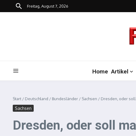
Zum Inhalt springen
Freitag, August 7, 2026
Home
Artikel
Start
/
Deutschland
/
Bundesländer
/
Sachsen
/
Dresden, oder soll
Sachsen
Dresden, oder soll m