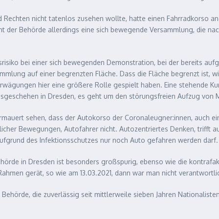
Rechten nicht tatenlos zusehen wollte, hatte einen Fahrradkorso an
cht der Behörde allerdings eine sich bewegende Versammlung, die nac
risiko bei einer sich bewegenden Demonstration, bei der bereits auf
mlung auf einer begrenzten Fläche. Dass die Fläche begrenzt ist, w
 Erwägungen hier eine größere Rolle gespielt haben. Eine stehende Kun
ionsgeschehen in Dresden, es geht um den störungsfreien Aufzug von
uert sehen, dass der Autokorso der Coronaleugner:innen, auch eine
her Bewegungen, Autofahrer nicht. Autozentriertes Denken, trifft au
 aufgrund des Infektionsschutzes nur noch Auto gefahren werden darf.
hörde in Dresden ist besonders großspurig, ebenso wie die kontraf
ahmen gerät, so wie am 13.03.2021, dann war man nicht verantwortli
 Behörde, die zuverlässig seit mittlerweile sieben Jahren Nationalist