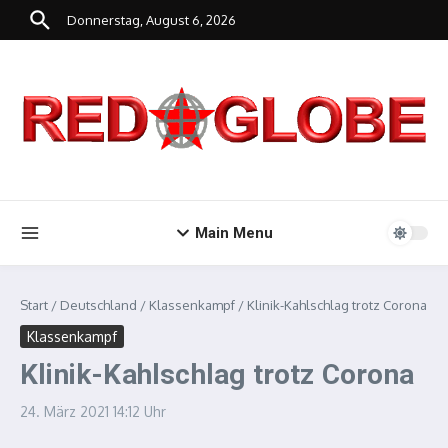
Zum Inhalt springen
Donnerstag, August 6, 2026
Main Menu
Start
/
Deutschland
/
Klassenkampf
/
Klinik-Kahlschlag trotz Corona
Klassenkampf
Klinik-Kahlschlag trotz Corona
24. März 2021
14:12 Uhr