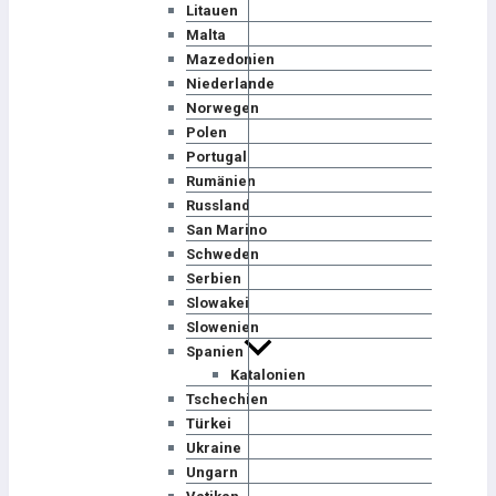
Litauen
Malta
Mazedonien
Niederlande
Norwegen
Polen
Portugal
Rumänien
Russland
San Marino
Schweden
Serbien
Slowakei
Slowenien
Spanien
Katalonien
Tschechien
Türkei
Ukraine
Ungarn