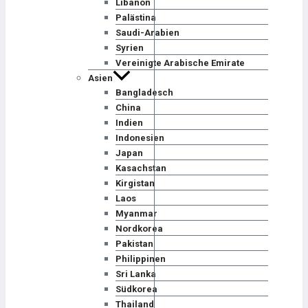
Libanon
Palästina
Saudi-Arabien
Syrien
Vereinigte Arabische Emirate
Asien
Bangladesch
China
Indien
Indonesien
Japan
Kasachstan
Kirgistan
Laos
Myanmar
Nordkorea
Pakistan
Philippinen
Sri Lanka
Südkorea
Thailand