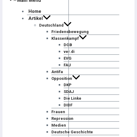
Main Menu
Home
Artikel
Deutschland
Friedensbewegung
Klassenkampf
DGB
ver.di
EVG
FAU
Antifa
Opposition
DKP
SDAJ
Die Linke
DIDF
Frauen
Repression
Medien
Deutsche Geschichte