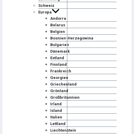
Schweiz
Europa
Andorra
Belarus
Belgien
Bosnien-Herzegowina
Bulgarien
Dänemark
Estland
Finnland
Frankreich
Georgien
Griechenland
Grönland
Großbritannien
Irland
Island
Italien
Lettland
Liechtenstein