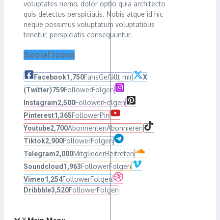
voluptates nemo, dolor optio quia architecto
quis delectus perspiciatis. Nobis atque id hic
neque possimus voluptatum voluptatibus
tenetur, perspiciatis consequuntur.
Social Icons
Fans
Gefällt mir
Facebook
1,750
X
Follower
Folgen
(Twitter)
759
Follower
Folgen
Instagram
2,500
Follower
Pin
Pinterest
1,365
Abonnenten
Abonnieren
Youtube
2,700
Follower
Folgen
Tiktok
2,900
Mitglieder
Beitreten
Telegram
2,000
Follower
Folgen
Soundcloud
1,963
Follower
Folgen
Vimeo
1,254
Follower
Folgen
Dribbble
3,520