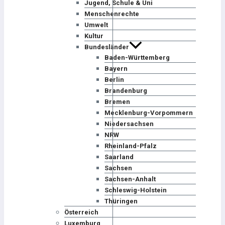
Jugend, Schule & Uni
Menschenrechte
Umwelt
Kultur
Bundesländer
Baden-Württemberg
Bayern
Berlin
Brandenburg
Bremen
Mecklenburg-Vorpommern
Niedersachsen
NRW
Rheinland-Pfalz
Saarland
Sachsen
Sachsen-Anhalt
Schleswig-Holstein
Thüringen
Österreich
Luxemburg