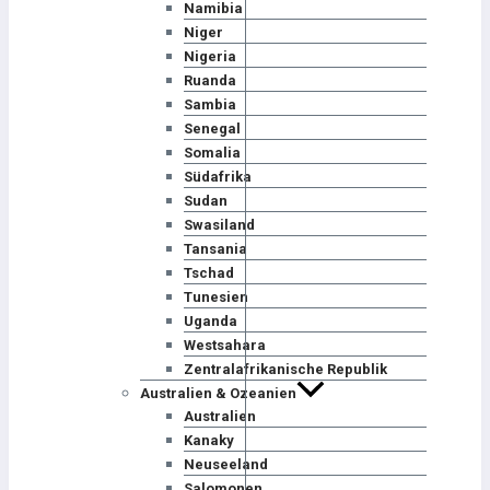
Namibia
Niger
Nigeria
Ruanda
Sambia
Senegal
Somalia
Südafrika
Sudan
Swasiland
Tansania
Tschad
Tunesien
Uganda
Westsahara
Zentralafrikanische Republik
Australien & Ozeanien
Australien
Kanaky
Neuseeland
Salomonen