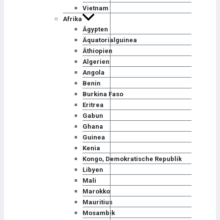
Vietnam
Afrika
Ägypten
Äquatorialguinea
Äthiopien
Algerien
Angola
Benin
Burkina Faso
Eritrea
Gabun
Ghana
Guinea
Kenia
Kongo, Demokratische Republik
Libyen
Mali
Marokko
Mauritius
Mosambik