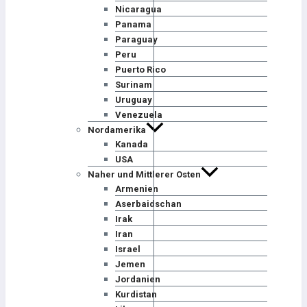
Nicaragua
Panama
Paraguay
Peru
Puerto Rico
Surinam
Uruguay
Venezuela
Nordamerika
Kanada
USA
Naher und Mittlerer Osten
Armenien
Aserbaidschan
Irak
Iran
Israel
Jemen
Jordanien
Kurdistan