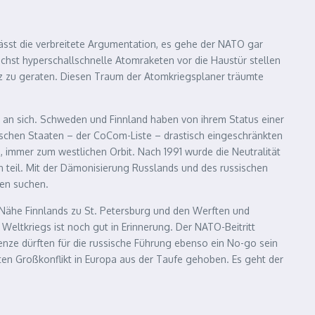
lässt die verbreitete Argumentation, es gehe der NATO gar
ichst hyperschallschnelle Atomraketen vor die Haustür stellen
uz zu geraten. Diesen Traum der Atomkriegsplaner träumte
en an sich. Schweden und Finnland haben von ihrem Status einer
istischen Staaten – der CoCom-Liste – drastisch eingeschränkten
 immer zum westlichen Orbit. Nach 1991 wurde die Neutralität
teil. Mit der Dämonisierung Russlands und des russischen
ren suchen.
 Nähe Finnlands zu St. Petersburg und den Werften und
Weltkriegs ist noch gut in Erinnerung. Der NATO-Beitritt
enze dürften für die russische Führung ebenso ein No-go sein
sten Großkonflikt in Europa aus der Taufe gehoben. Es geht der