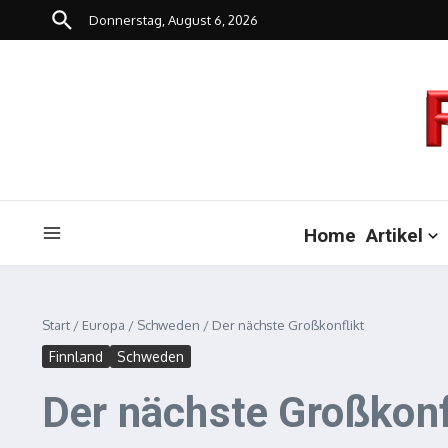
Zum Inhalt springen
Donnerstag, August 6, 2026
Home
Artikel
Start
/
Europa
/
Schweden
/
Der nächste Großkonflikt
Finnland
Schweden
Der nächste Großkonf