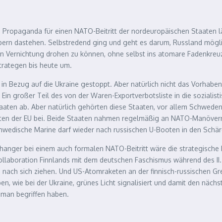
ne Propaganda für einen NATO-Beitritt der nordeuropäischen Staaten 
albern dastehen. Selbstredend ging und geht es darum, Russland mögl
gen Vernichtung drohen zu können, ohne selbst ins atomare Fadenkre
trategen bis heute um.
s in Bezug auf die Ukraine gestoppt. Aber natürlich nicht das Vorhab
t. Ein großer Teil des von der Waren-Exportverbotsliste in die sozial
aaten ab. Aber natürlich gehörten diese Staaten, vor allem Schweden,
aten der EU bei. Beide Staaten nahmen regelmäßig an NATO-Manövern 
chwedische Marine darf wieder nach russischen U-Booten in den Schä
hanger bei einem auch formalen NATO-Beitritt wäre die strategische
ollaboration Finnlands mit dem deutschen Faschismus während des II. 
 nach sich ziehen. Und US-Atomraketen an der finnisch-russischen Gr
n, wie bei der Ukraine, grünes Licht signalisiert und damit den näch
man begriffen haben.