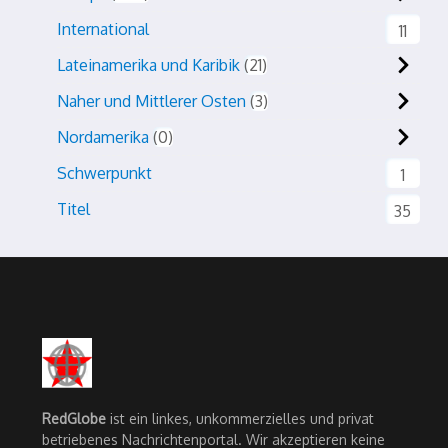
International
11
Lateinamerika und Karibik
21
Naher und Mittlerer Osten
3
Nordamerika
0
Schwerpunkt
1
Titel
35
RedGlobe
ist ein linkes, unkommerzielles und privat
betriebenes Nachrichtenportal. Wir akzeptieren keine