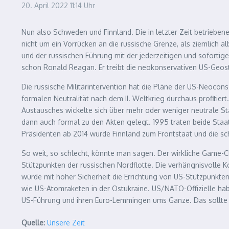
20. April 2022
11:14 Uhr
Nun also Schweden und Finnland. Die in letzter Zeit betriebe
nicht um ein Vorrücken an die russische Grenze, als ziemlich 
und der russischen Führung mit der jederzeitigen und soforti
schon Ronald Reagan. Er treibt die neokonservativen US-Geos
Die russische Militärintervention hat die Pläne der US-Neocon
formalen Neutralität nach dem II. Weltkrieg durchaus profitier
Austausches wickelte sich über mehr oder weniger neutrale St
dann auch formal zu den Akten gelegt. 1995 traten beide Sta
Präsidenten ab 2014 wurde Finnland zum Frontstaat und die s
So weit, so schlecht, könnte man sagen. Der wirkliche Game-C
Stützpunkten der russischen Nordflotte. Die verhängnisvolle K
würde mit hoher Sicherheit die Errichtung von US-Stützpunkten
wie US-Atomraketen in der Ost­ukraine. US/NATO-Offizielle habe
US-Führung und ihren Euro-Lemmingen ums Ganze. Das sollte 
Quelle:
Unsere Zeit