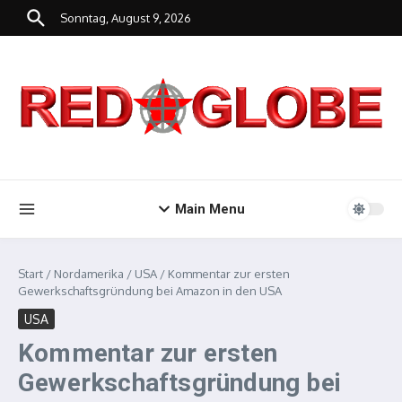
Zum Inhalt springen
Sonntag, August 9, 2026
Main Menu
Start
/
Nordamerika
/
USA
/
Kommentar zur ersten
Gewerkschaftsgründung bei Amazon in den USA
USA
Kommentar zur ersten
Gewerkschaftsgründung bei