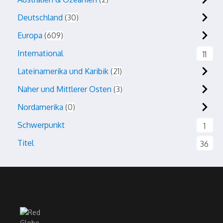
Deutschland
30
Europa
609
International
11
Lateinamerika und Karibik
21
Naher und Mittlerer Osten
3
Nordamerika
0
Schwerpunkt
1
Titel
36