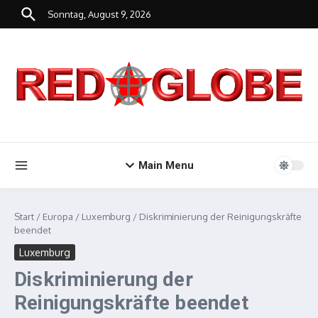
Zum Inhalt springen
Sonntag, August 9, 2026
Main Menu
Start
/
Europa
/
Luxemburg
/
Diskriminierung der Reinigungskräfte
beendet
Luxemburg
Diskriminierung der
Reinigungskräfte beendet