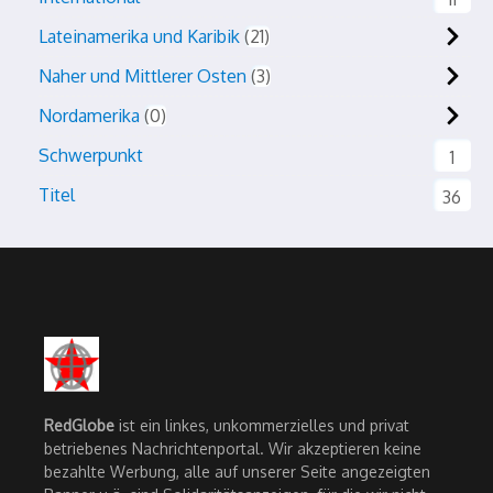
Lateinamerika und Karibik
21
Naher und Mittlerer Osten
3
Nordamerika
0
Schwerpunkt
1
Titel
36
RedGlobe
ist ein linkes, unkommerzielles und privat
betriebenes Nachrichtenportal. Wir akzeptieren keine
bezahlte Werbung, alle auf unserer Seite angezeigten