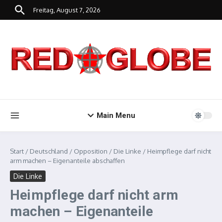
Zum Inhalt springen
Freitag, August 7, 2026
Main Menu
Start
/
Deutschland
/
Opposition
/
Die Linke
/
Heimpflege darf nicht
arm machen – Eigenanteile abschaffen
Die Linke
Heimpflege darf nicht arm
machen – Eigenanteile