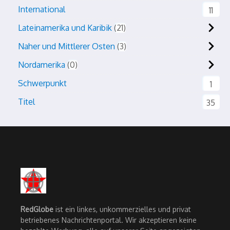
International
11
Lateinamerika und Karibik
21
Naher und Mittlerer Osten
3
Nordamerika
0
Schwerpunkt
1
Titel
35
RedGlobe
ist ein linkes, unkommerzielles und privat
betriebenes Nachrichtenportal. Wir akzeptieren keine