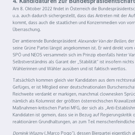
4. Kandidaturen zur Bundespräsidentschaf
Am 8. Oktober 2022 findet in Österreich die Bundespräsidentsch
u.a. auch dadurch sichergestellt, dass das Antreten mit der 
kommt, dass auch die staatlichen und Konzernmedien von vornhe
Überraschung.
Der amtierende Bundespräsident
Alexander Van der Bellen
, de
seine Grüne Partei längst angekommen ist. Er wird direkt vom 
SPÖ und NEOS versammeln sich im Prinzip ebenfalls hinter Van 
Selbstverständnis als Garant der „Stabilität“ ist insofern nich
Wählerinnen und Wähler ausüben und ist faktisch wertlos.
Tatsächlich kommen gleich vier Kandidaten aus dem rechtsre
Gefüges, er ist Mitglied einer deutschnationalen Burschensch
Reichweite verdankt er markigen, manchmal clownesken Sprüc
nämlich als Kolumnist der größten österreichischen Krawallzei
Maßnahmen-kritischen Partei MFG, der sich als „Anti-Establishme
Kandidaten ist gemein, dass sie in Bezug auf Regierungskritik 
reaktionären Grundhaltungen, an zum Teil menschenfeindlichen
Dominik Wlazny
(„Marco Pogo“), dessen Bierpartei eigentlich a