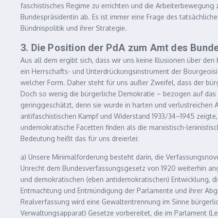
faschistisches Regime zu errichten und die Arbeiterbewegung
Bundespräsidentin ab. Es ist immer eine Frage des tatsächliche
Bündnispolitik und ihrer Strategie.
3. Die Position der PdA zum Amt des Bund
Aus all dem ergibt sich, dass wir uns keine Illusionen über d
ein Herrschafts- und Unterdrückungsinstrument der Bourgeoisie
welcher Form. Daher steht für uns außer Zweifel, dass der bürg
Doch so wenig die bürgerliche Demokratie – bezogen auf das Zi
geringgeschätzt, denn sie wurde in harten und verlustreichen
antifaschistischen Kampf und Widerstand 1933/34–1945 zeigte,
undemokratische Facetten finden als die marxistisch-leninist
Bedeutung heißt das für uns dreierlei:
a) Unsere Minimalforderung besteht darin, die Verfassungsnove
Unrecht dem Bundesverfassungsgesetz von 1920 weiterhin ange
und demokratischen (eben antidemokratischen) Entwicklung, die
Entmachtung und Entmündigung der Parlamente und ihrer Abgeor
Realverfassung wird eine Gewaltentrennung im Sinne bürgerliche
Verwaltungsapparat) Gesetze vorbereitet, die im Parlament (Le