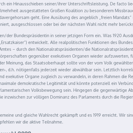
 ein Hinausschieben seiner/ihrer Unterschriftsleistung. De facto lie
ttelmehrheit ausgestatteten Großen Koalition zu besonderem Missbrau
adavergehorsam geht. Eine Ausübung des angeblich „freien Mandats“ 
ioniert, ausgeschlossen oder bei der nächsten Wahl nicht mehr berücks
en/der Bundespräsidentin in seiner jetzigen Form ein. Was 1920 Ausdr
Ersatzkaiser“) entwickelt. Alle realpolitischen Funktionen des Bund
mtes – durch den Nationalratspräsidenten/die Nationalratspräsidenti
örperschaften gegenüber exekutiven Organen wieder aufzuwerten, für
 der Meinung, das Staatsoberhaupt sollte von der vom Volk gewählte
 d.h. nötigenfalls jederzeit wieder abwählbar sein. Letztlich korreli
e und exekutive Organe zugleich zu verwandeln, in deren Rahmen die R
aximale demokratische Legitimität und könnte potenziell ein Verbün
arlamentarischen Volksbewegung sein. Hingegen die gegenwärtige Abg
ie inzwischen zur völligen Dominanz des Parlaments durch die Regi
gemeine und gleiche Wahlrecht gekämpft und es 1919 erreicht. Wir sin
fehlen wir die aktive Teilnahme.