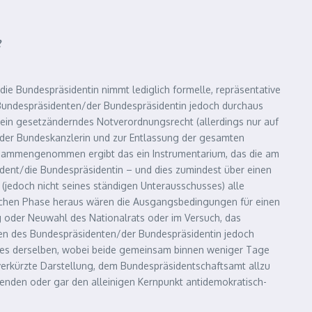
2
ie Bundespräsidentin nimmt lediglich formelle, repräsentative
 Bundespräsidenten/der Bundespräsidentin jedoch durchaus
 ein gesetzänderndes Notverordnungsrecht (allerdings nur auf
der Bundeskanzlerin und zur Entlassung der gesamten
Zusammengenommen ergibt das ein Instrumentarium, das die am
ident/die Bundespräsidentin – und dies zumindest über einen
(jedoch nicht seines ständigen Unterausschusses) alle
solchen Phase heraus wären die Ausgangsbedingungen für einen
ng oder Neuwahl des Nationalrats oder im Versuch, das
ten des Bundespräsidenten/der Bundespräsidentin jedoch
eiles derselben, wobei beide gemeinsam binnen weniger Tage
 verkürzte Darstellung, dem Bundespräsidentschaftsamt allzu
denden oder gar den alleinigen Kernpunkt antidemokratisch-