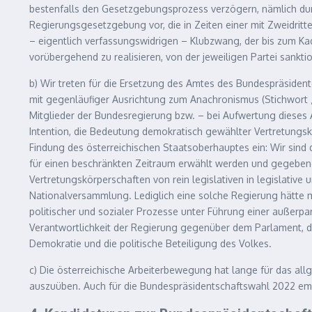
bestenfalls den Gesetzgebungsprozess verzögern, nämlich durch
Regierungsgesetzgebung vor, die in Zeiten einer mit Zweidri
– eigentlich verfassungswidrigen – Klubzwang, der bis zum K
vorübergehend zu realisieren, von der jeweiligen Partei sankt
b) Wir treten für die Ersetzung des Amtes des Bundespräsident
mit gegenläufiger Ausrichtung zum Anachronismus (Stichwort „
Mitglieder der Bundesregierung bzw. – bei Aufwertung dieses A
Intention, die Bedeutung demokratisch gewählter Vertretungsk
Findung des österreichischen Staatsoberhauptes ein: Wir sind
für einen beschränkten Zeitraum erwählt werden und gegebenen‑,
Vertretungskörperschaften von rein legislativen in legislativ
Nationalversammlung. Lediglich eine solche Regierung hätte m
politischer und sozialer Prozesse unter Führung einer außerp
Verantwortlichkeit der Regierung gegenüber dem Parlament, d
Demokratie und die politische Beteiligung des Volkes.
c) Die österreichische Arbeiterbewegung hat lange für das all
auszuüben. Auch für die Bundespräsidentschaftswahl 2022 emp