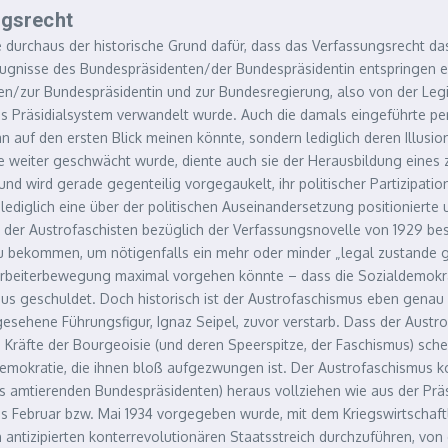
ngsrecht
ive durchaus der historische Grund dafür, dass das Verfassungsrecht
 Befugnisse des Bundespräsidenten/der Bundespräsidentin entspringen 
zur Bundespräsidentin und zur Bundesregierung, also von der Legisl
es Präsidialsystem verwandelt wurde. Auch die damals eingeführte p
auf den ersten Blick meinen könnte, sondern lediglich deren Illusion
 weiter geschwächt wurde, diente auch sie der Herausbildung eines
 wird gerade gegenteilig vorgegaukelt, ihr politischer Partizipatio
t lediglich eine über der politischen Auseinandersetzung positioniert
w. der Austrofaschisten bezüglich der Verfassungsnovelle von 1929 best
 zu bekommen, um nötigenfalls ein mehr oder minder „legal zustande
e) Arbeiterbewegung maximal vorgehen könnte – dass die Sozialdemokr
us geschuldet. Doch historisch ist der Austrofaschismus eben genau
esehene Führungsfigur, Ignaz Seipel, zuvor verstarb. Dass der Aust
en Kräfte der Bourgeoisie (und deren Speerspitze, der Faschismus) sche
emokratie, die ihnen bloß aufgezwungen ist. Der Austrofaschismus k
 amtierenden Bundespräsidenten) heraus vollziehen wie aus der Präsi
bis Februar bzw. Mai 1934 vorgegeben wurde, mit dem Kriegswirtschaf
n antizipierten konterrevolutionären Staatsstreich durchzuführen, von