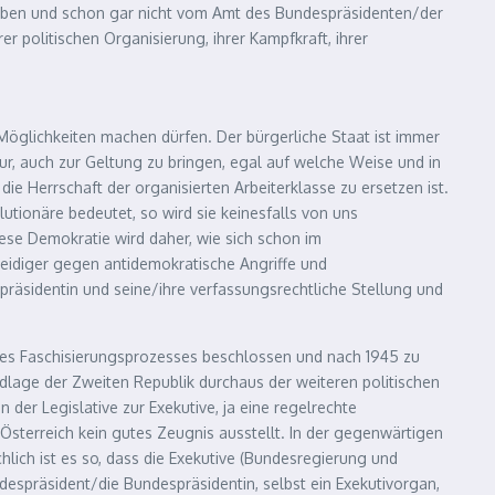
gaben und schon gar nicht vom Amt des Bundespräsidenten/der
r politischen Organisierung, ihrer Kampfkraft, ihrer
 Möglichkeiten machen dürfen. Der bürgerliche Staat ist immer
ur, auch zur Geltung zu bringen, egal auf welche Weise und in
ie Herrschaft der organisierten Arbeiterklasse zu ersetzen ist.
tionäre bedeutet, so wird sie keinesfalls von uns
ese Demokratie wird daher, wie sich schon im
eidiger gegen antidemokratische Angriffe und
präsidentin und seine/ihre verfassungsrechtliche Stellung und
l des Faschisierungsprozesses beschlossen und nach 1945 zu
age der Zweiten Republik durchaus der weiteren politischen
der Legislative zur Exekutive, ja eine regelrechte
sterreich kein gutes Zeugnis ausstellt. In der gegenwärtigen
hlich ist es so, dass die Exekutive (Bundesregierung und
despräsident/die Bundespräsidentin, selbst ein Exekutivorgan,