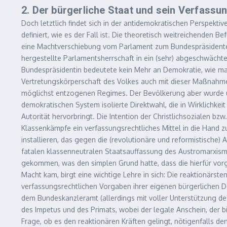
2. Der bürgerliche Staat und sein Verfassu
Doch letztlich findet sich in der antidemokratischen Perspekt
definiert, wie es der Fall ist. Die theoretisch weitreichenden
eine Machtverschiebung vom Parlament zum Bundespräsidenten/
hergestellte Parlamentsherrschaft in ein (sehr) abgeschwächt
Bundespräsidentin bedeutete kein Mehr an Demokratie, wie man 
Vertretungskörperschaft des Volkes auch mit dieser Maßnahme
möglichst entzogenen Regimes. Der Bevölkerung aber wurde und
demokratischen System isolierte Direktwahl, die in Wirklichkei
Autorität hervorbringt. Die Intention der Christlichsozialen bz
Klassenkämpfe ein verfassungsrechtliches Mittel in die Hand
installieren, das gegen die (revolutionäre und reformistisch
fatalen klassenneutralen Staatsauffassung des Austromarxism
gekommen, was den simplen Grund hatte, dass die hierfür vorg
Macht kam, birgt eine wichtige Lehre in sich: Die reaktionärst
verfassungsrechtlichen Vorgaben ihrer eigenen bürgerlichen D
dem Bundeskanzleramt (allerdings mit voller Unterstützung des
des Impetus und des Primats, wobei der legale Anschein, der 
Frage, ob es den reaktionären Kräften gelingt, nötigenfalls de