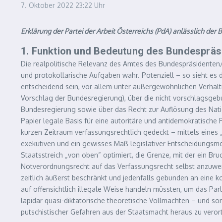
7. Oktober 2022
23:22 Uhr
Erklärung der Partei der Arbeit Österreichs (PdA) anlässlich de
1. Funktion und Bedeutung des Bundespräs
Die realpolitische Relevanz des Amtes des Bundespräsidenten/d
und protokollarische Aufgaben wahr. Potenziell – so sieht e
entscheidend sein, vor allem unter außergewöhnlichen Verhält
Vorschlag der Bundesregierung), über die nicht vorschlagsg
Bundesregierung sowie über das Recht zur Auflösung des Nat
Papier legale Basis für eine autoritäre und antidemokratische
kurzen Zeitraum verfassungsrechtlich gedeckt – mittels eines
exekutiven und ein gewisses Maß legislativer Entscheidungsmö
Staatsstreich „von oben“ optimiert, die Grenze, mit der ein B
Notverordnungsrecht auf das Verfassungsrecht selbst anzuwen
zeitlich äußerst beschränkt und jedenfalls gebunden an eine
auf offensichtlich illegale Weise handeln müssten, um das Par
lapidar quasi-diktatorische theoretische Vollmachten – und so
putschistischer Gefahren aus der Staatsmacht heraus zu veror