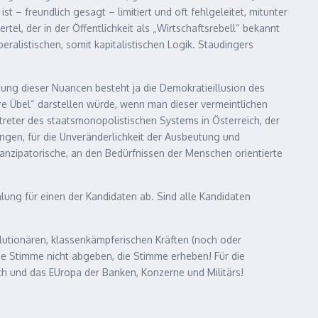
st – freundlich gesagt – limitiert und oft fehlgeleitet, mitunter
el, der in der Öffentlichkeit als „Wirtschaftsrebell“ bekannt
eralistischen, somit kapitalistischen Logik. Staudingers
chung dieser Nuancen besteht ja die Demokratieillusion des
gere Übel“ darstellen würde, wenn man dieser vermeintlichen
treter des staatsmonopolistischen Systems in Österreich, der
ungen, für die Unveränderlichkeit der Ausbeutung und
manzipatorische, an den Bedürfnissen der Menschen orientierte
ung für einen der Kandidaten ab. Sind alle Kandidaten
lutionären, klassenkämpferischen Kräften (noch oder
Die Stimme nicht abgeben, die Stimme erheben! Für die
ich und das EUropa der Banken, Konzerne und Militärs!