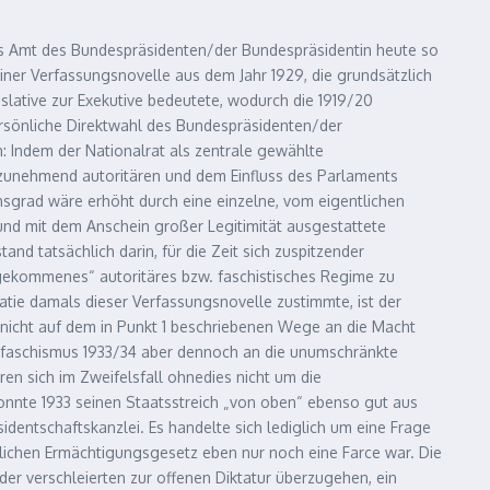
 das Amt des Bundespräsidenten/der Bundespräsidentin heute so
einer Verfassungsnovelle aus dem Jahr 1929, die grundsätzlich
ative zur Exekutive bedeutete, wodurch die 1919/20
ersönliche Direktwahl des Bundespräsidenten/der
: Indem der Nationalrat als zentrale gewählte
 zunehmend autoritären und dem Einfluss des Parlaments
nsgrad wäre erhöht durch eine einzelne, vom eigentlichen
e und mit dem Anschein großer Legitimität ausgestattete
and tatsächlich darin, für die Zeit sich zuspitzender
 gekommenes“ autoritäres bzw. faschistisches Regime zu
atie damals dieser Verfassungsnovelle zustimmte, ist der
 nicht auf dem in Punkt 1 beschriebenen Wege an die Macht
rofaschismus 1933/34 aber dennoch an die unumschränkte
ren sich im Zweifelsfall ohnedies nicht um die
onnte 1933 seinen Staatsstreich „von oben“ ebenso gut aus
dentschaftskanzlei. Es handelte sich lediglich um eine Frage
tlichen Ermächtigungsgesetz eben nur noch eine Farce war. Die
 der verschleierten zur offenen Diktatur überzugehen, ein