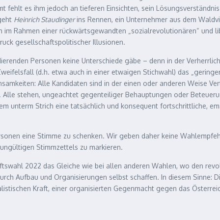
 fehlt es ihm jedoch an tieferen Einsichten, sein Lösungsverständnis i
 geht
Heinrich Staudinger
ins Rennen, ein Unternehmer aus dem Waldviert
och im Rahmen einer rückwärtsgewandten „sozialrevolutionären“ und lib
ck gesellschaftspolitischer Illusionen.
didierenden Personen keine Unterschiede gäbe – denn in der Verherrli
 Zweifelsfall (d.h. etwa auch in einer etwaigen Stichwahl) das „gerin
samkeiten: Alle Kandidaten sind in der einen oder anderen Weise Ver
us. Alle stehen, ungeachtet gegenteiliger Behauptungen oder Beteuer
dem unterm Strich eine tatsächlich und konsequent fortschrittliche, e
Personen eine Stimme zu schenken. Wir geben daher keine Wahlempfehl
 ungültigen Stimmzettels zu markieren.
haftswahl 2022 das Gleiche wie bei allen anderen Wahlen, wo den revo
durch Aufbau und Organisierungen selbst schaffen. In diesem Sinne: 
italistischen Kraft, einer organisierten Gegenmacht gegen das Österre