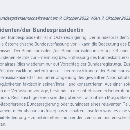
r Bundespräsidentschaftswahl am 9. Oktober 2022, Wien, 7. Oktober 202
identen/der Bundespräsidentin
er Bundespräsidentin ist in Österreich gering. Der Bundespräsident/d
s die österreichische Bundesverfassung vor – kann die Bedeutung des
nissen. Der Bundespräsident/die Bundespräsidentin verfügt z.B. über
ebundenen Rechte zur Ernennung bzw. Entlassung des Bundeskanzlers/
ionalrats (dies wiederum nur auf Vorschlag der Bundesregierung). 
 Politikentwicklung bieten könnte. Theoretisch könnte der Bundespräs
 „Präsidialkabinetts“ und unter Umgehung des gewählten Nationalrats 
glichkeiten faktisch in seiner/ihrer Hand konzentrieren. Aus einer 
ruch der Verfassung vorläge, bestünde in der unterlassenen Einberufu
den. Realistisch gesehen sind die potenziell autoritären Möglichkei
 kollaborierende Bundesregierung oder zumindest eines relevanten T
lament mehr als nur kurzfristig auszuschalten. Insofern wäre es eine
mit Bedeutung – zu unterstellen und hier den zentralen und entschei
ten.