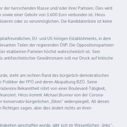
er der herrschenden Klasse und/oder ihrer Parteien. Dies wird
n sowie einer Gebühr von 3.600 Euro verbunden ist. Hinzu
sieren oder zu verunmöglichen. Die Kandidatenliste ist keine
kapitalfreundlichen, EU- und US-hörigen Establishments, in dem
elevanten Teilen der regierenden ÖVP. Die Oppositionsparteien
r etablierten Parteien höchst wahrscheinlich ist. Sein
als antifaschistischer Gewährsmann soll nur Druck auf kritische
wurde, steht am rechten Rand des bürgerlich-demokratischen
er Politiker der FPÖ und deren Abspaltung BZÖ. Seine
allentins
Bekanntheit rührt von einer Boulevard-Tätigkeit,
 finanziert. Hinzu kommt
Michael Brunner
von der Corona-
 konservativ-bürgerlichen „Eliten“ widerspiegelt. All diesen
 Richtiges sagen, aber dies ändert nichts an ihren
tigkeiten geschaffen wurde, gibt sich im Wesentlichen „links“-