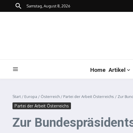
Zum Inhalt springen
Samstag, August 8, 2026
Home
Artikel
Start
/
Europa
/
Österreich
/
Partei der Arbeit Österreichs
/
Zur Bun
Partei der Arbeit Österreichs
Zur Bundespräsident