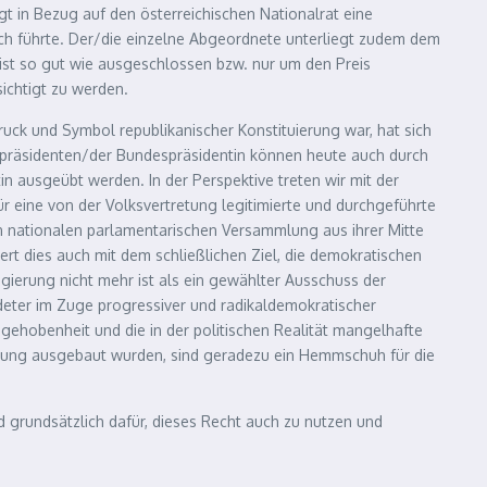
gt in Bezug auf den österreichischen Nationalrat eine
ch führte. Der/die einzelne Abgeordnete unterliegt zudem dem
ist so gut wie ausgeschlossen bzw. nur um den Preis
ichtigt zu werden.
uck und Symbol republikanischer Konstituierung war, hat sich
espräsidenten/der Bundespräsidentin können heute auch durch
n ausgeübt werden. In der Perspektive treten wir mit der
 eine von der Volksvertretung legitimierte und durchgeführte
n nationalen parlamentarischen Versammlung aus ihrer Mitte
ert dies auch mit dem schließlichen Ziel, die demokratischen
egierung nicht mehr ist als ein gewählter Ausschuss der
deter im Zuge progressiver und radikaldemokratischer
ehobenheit und die in der politischen Realität mangelhafte
erung ausgebaut wurden, sind geradezu ein Hemmschuh für die
d grundsätzlich dafür, dieses Recht auch zu nutzen und