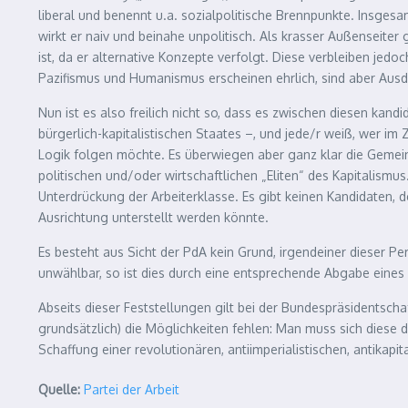
liberal und benennt u.a. sozialpolitische Brennpunkte. Insgesamt
wirkt er naiv und beinahe unpolitisch. Als krasser Außenseiter
ist, da er alternative Konzepte verfolgt. Diese verbleiben jed
Pazifismus und Humanismus erscheinen ehrlich, sind aber Ausdru
Nun ist es also freilich nicht so, dass es zwischen diesen kan
bürgerlich-kapitalistischen Staates –, und jede/r weiß, wer im
Logik folgen möchte. Es überwiegen aber ganz klar die Gemein
politischen und/oder wirtschaftlichen „Eliten“ des Kapitalism
Unterdrückung der Arbeiterklasse. Es gibt keinen Kandidaten, 
Ausrichtung unterstellt werden könnte.
Es besteht aus Sicht der PdA kein Grund, irgendeiner dieser 
unwählbar, so ist dies durch eine entsprechende Abgabe eines
Abseits dieser Feststellungen gilt bei der Bundespräsidentsc
grundsätzlich) die Möglichkeiten fehlen: Man muss sich diese 
Schaffung einer revolutionären, antiimperialistischen, antikap
Quelle:
Partei der Arbeit