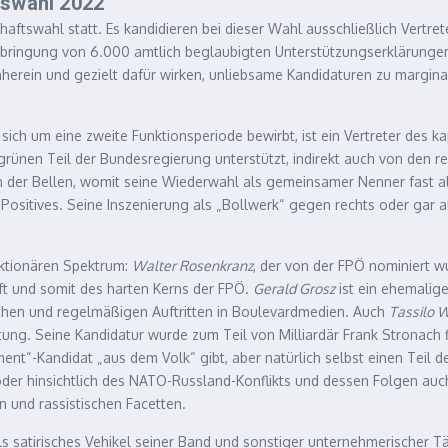
tswahl 2022
aftswahl statt. Es kandidieren bei dieser Wahl ausschließlich Vertret
Aufbringung von 6.000 amtlich beglaubigten Unterstützungserklärunge
rein und gezielt dafür wirken, unliebsame Kandidaturen zu marginali
r sich um eine zweite Funktionsperiode bewirbt, ist ein Vertreter des 
grünen Teil der Bundesregierung unterstützt, indirekt auch von den r
der Bellen, womit seine Wiederwahl als gemeinsamer Nenner fast alle
ts Positives. Seine Inszenierung als „Bollwerk“ gegen rechts oder gar 
aktionären Spektrum:
Walter Rosenkranz
, der von der FPÖ nominiert 
aft und somit des harten Kerns der FPÖ.
Gerald Grosz
ist ein ehemalig
hen und regelmäßigen Auftritten in Boulevardmedien. Auch
Tassilo W
tung. Seine Kandidatur wurde zum Teil von Milliardär Frank Stronach
nt“-Kandidat „aus dem Volk“ gibt, aber natürlich selbst einen Teil der
oder hinsichtlich des NATO-Russland-Konflikts und dessen Folgen auch
 und rassistischen Facetten.
ls satirisches Vehikel seiner Band und sonstiger unternehmerischer Tä