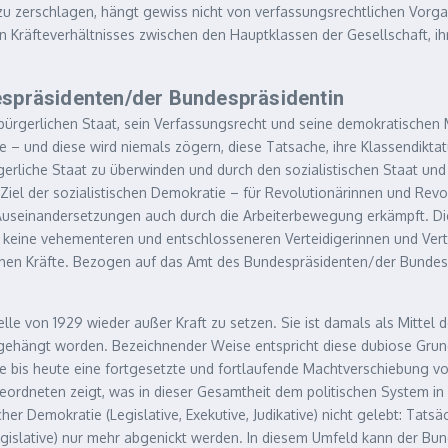
 zu zerschlagen, hängt gewiss nicht von verfassungsrechtlichen Vor
n Kräfteverhältnisses zwischen den Hauptklassen der Gesellschaft, ihre
espräsidenten/der Bundespräsidentin
en bürgerlichen Staat, sein Verfassungsrecht und seine demokratischen
 – und diese wird niemals zögern, diese Tatsache, ihre Klassendiktat
erliche Staat zu überwinden und durch den sozialistischen Staat und d
el der sozialistischen Demokratie – für Revolutionärinnen und Revolu
 Auseinandersetzungen auch durch die Arbeiterbewegung erkämpft. Di
 keine vehementeren und entschlosseneren Verteidigerinnen und Vert
ischen Kräfte. Bezogen auf das Amt des Bundespräsidenten/der Bundes
lle von 1929 wieder außer Kraft zu setzen. Sie ist damals als Mitte
hängt worden. Bezeichnender Weise entspricht diese dubiose Grundl
 bis heute eine fortgesetzte und fortlaufende Machtverschiebung von 
dneten zeigt, was in dieser Gesamtheit dem politischen System in Ö
r Demokratie (Legislative, Exekutive, Judikative) nicht gelebt: Tatsäc
gislative) nur mehr abgenickt werden. In diesem Umfeld kann der Bun