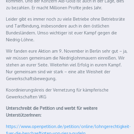
kommen. Und der Konzern Alb-Gold ist auch in der Lage, dies
zu bezahlen. Er macht Millionen Profite jedes Jahr.
Leider gibt es immer noch zu viele Betriebe ohne Betriebsräte
und Tarifbindung, insbesondere auch in den östlichen
Bundesländern. Umso wichtiger ist euer Kampf gegen die
Niedrig-Löhne.
Wir fanden eure Aktion am 9. November in Berlin sehr gut – ja,
wir müssen gemeinsam die Niedriglohnmauern einreißen. Wir
stehen an eurer Seite. Weiterhin viel Erfolg in eurem Kampf.
Nur gemeinsam sind wir stark – eine alte Weisheit der
Gewerkschaftsbewegung.
Koordinierungskreis der Vernetzung für kämpferische
Gewerkschaften VKG
Unterschreibt die Petition und werbt für weitere
UnterstützerInnen:
https://www.openpetition.de/petition/online/lohngerechtigkeit-
fuer-die-beschaeftigten-von-riesa-nudeln