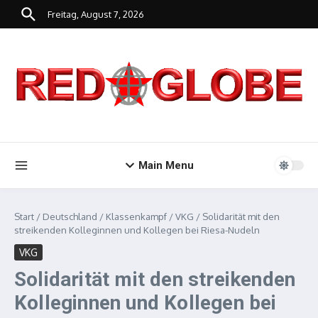
Zum Inhalt springen
Freitag, August 7, 2026
Main Menu
Start
/
Deutschland
/
Klassenkampf
/
VKG
/
Solidarität mit den
streikenden Kolleginnen und Kollegen bei Riesa-Nudeln
VKG
Solidarität mit den streikenden
Kolleginnen und Kollegen bei