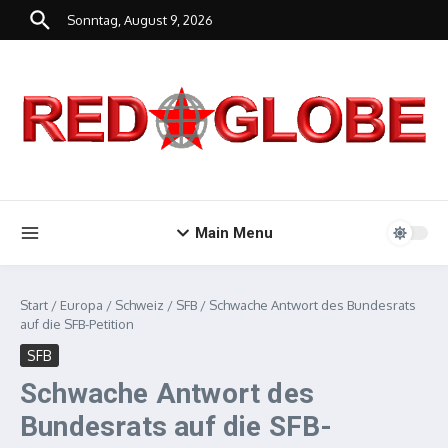
Zum Inhalt springen
Sonntag, August 9, 2026
Main Menu
Start
/
Europa
/
Schweiz
/
SFB
/
Schwache Antwort des Bundesrats
auf die SFB-Petition
SFB
Schwache Antwort des
Bundesrats auf die SFB-