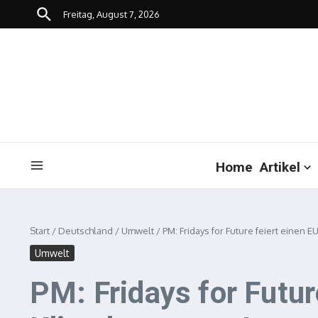
Zum Inhalt springen
Freitag, August 7, 2026
Home
Artikel
Start
/
Deutschland
/
Umwelt
/
PM: Fridays for Future feiert einen
Umwelt
PM: Fridays for Futur