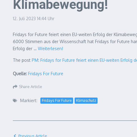
Klimabewegung!
12. Juli 2023
14:44 Uhr
Fridays for Future feiert einen EU-weiten Erfolg der Klimab
6000 Stimmen aus der Wissenschaft hat Fridays for Future ha
über „PM: Fridays for Future feiert e
Erfolg der …
Weiterlesen
!
The post
PM: Fridays for Future feiert einen EU-weiten Erfolg
Quelle:
Fridays For Future
Share Article
Markiert:
Fridays For Future
Klimaschutz
Previous Article