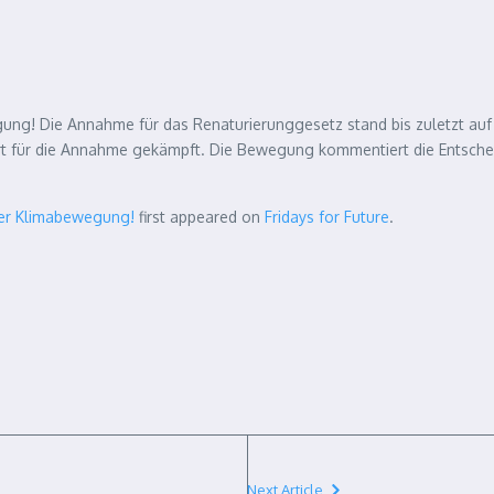
ewegung! Die Annahme für das Renaturierunggesetz stand bis zuletzt 
rt für die Annahme gekämpft. Die Bewegung kommentiert die Entschei
inen EU-weiten Erfolg der Klimabewegung!“
 der Klimabewegung!
first appeared on
Fridays for Future
.
Next Article