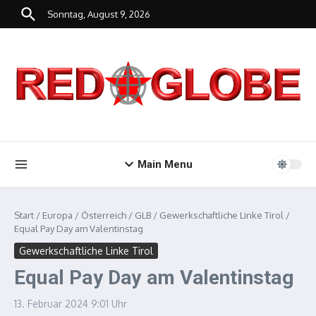
Zum Inhalt springen
Sonntag, August 9, 2026
Main Menu
Start
/
Europa
/
Österreich
/
GLB
/
Gewerkschaftliche Linke Tirol
/
Equal Pay Day am Valentinstag
Gewerkschaftliche Linke Tirol
Equal Pay Day am Valentinstag
13. Februar 2024
9:01 Uhr