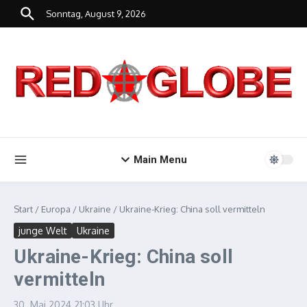
Zum Inhalt springen
Sonntag, August 9, 2026
Main Menu
Start
/
Europa
/
Ukraine
/
Ukraine-Krieg: China soll vermitteln
junge Welt
Ukraine
Ukraine-Krieg: China soll
vermitteln
30. Mai 2024
21:03 Uhr