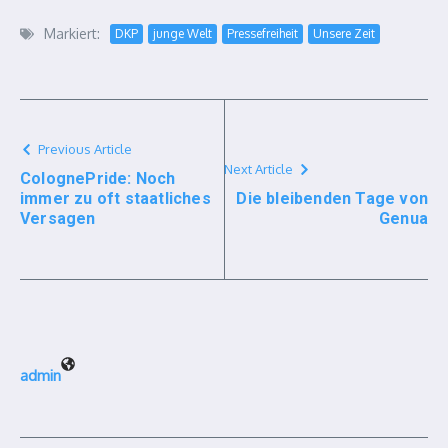
Markiert:
DKP
junge Welt
Pressefreiheit
Unsere Zeit
Previous Article
Next Article
ColognePride: Noch
immer zu oft staatliches
Die bleibenden Tage von
Versagen
Genua
admin