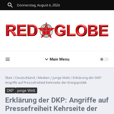
Zum Inhalt springen
Donnerstag, August 6, 2026
Main Menu
Start
/
Deutschland
/
Medien
/
junge Welt
/
Erklärung der DKP:
Angriffe auf Pressefreiheit Kehrseite der Kriegspolitik
DKP
junge Welt
Erklärung der DKP: Angriffe auf
Pressefreiheit Kehrseite der