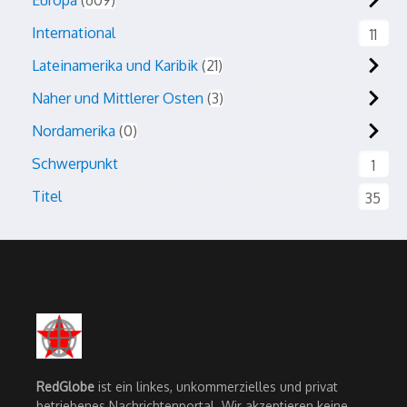
Europa
609
International
11
Lateinamerika und Karibik
21
Naher und Mittlerer Osten
3
Nordamerika
0
Schwerpunkt
1
Titel
35
RedGlobe
ist ein linkes, unkommerzielles und privat
betriebenes Nachrichtenportal. Wir akzeptieren keine