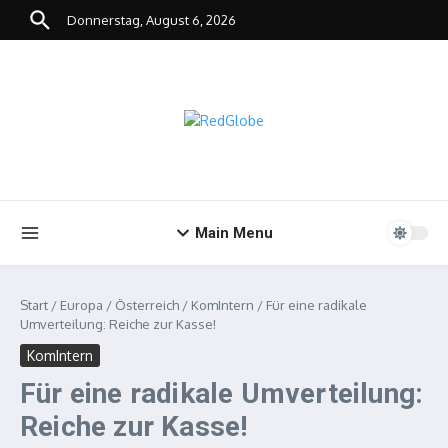
Zum Inhalt springen
Donnerstag, August 6, 2026
Main Menu
Start
/
Europa
/
Österreich
/
KomIntern
/
Für eine radikale
Umverteilung: Reiche zur Kasse!
KomIntern
Für eine radikale Umverteilung:
Reiche zur Kasse!