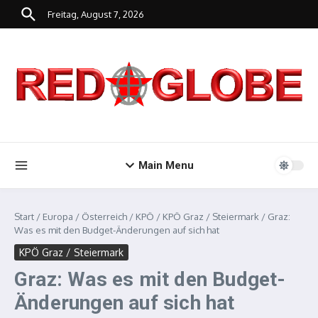
Zum Inhalt springen
Freitag, August 7, 2026
Main Menu
Start
/
Europa
/
Österreich
/
KPÖ
/
KPÖ Graz / Steiermark
/
Graz:
Was es mit den Budget-Änderungen auf sich hat
KPÖ Graz / Steiermark
Graz: Was es mit den Budget-
Änderungen auf sich hat