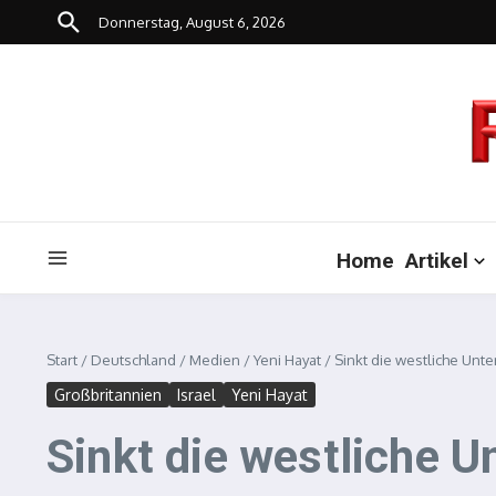
Zum Inhalt springen
Donnerstag, August 6, 2026
Home
Artikel
Start
/
Deutschland
/
Medien
/
Yeni Hayat
/
Sinkt die westliche Unte
Großbritannien
Israel
Yeni Hayat
Sinkt die westliche U