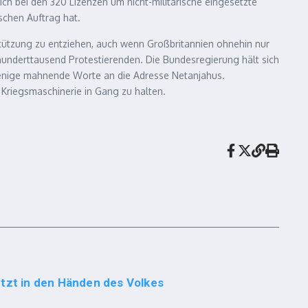
ich bei den 320 Lizenzen um nicht-militärische eingesetzte
schen Auftrag hat.
stützung zu entziehen, auch wenn Großbritannien ohnehin nur
hunderttausend Protestierenden. Die Bundesregierung hält sich
 wenige mahnende Worte an die Adresse Netanjahus.
 Kriegsmaschinerie in Gang zu halten.
etzt in den Händen des Volkes