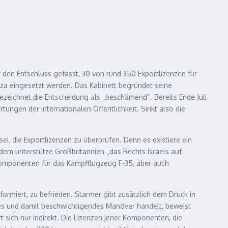
r den Entschluss gefasst, 30 von rund 350 Exportlizenzen für
Gaza eingesetzt werden. Das Kabinett begründet seine
ezeichnet die Entscheidung als „beschämend“. Bereits Ende Juli
ungen der internationalen Öffentlichkeit. Sinkt also die
ei, die Exportlizenzen zu überprüfen. Denn es existiere ein
zdem unterstütze Großbritannien „das Rechts Israels auf
Komponenten für das Kampfflugzeug F-35, aber auch
ormiert, zu befrieden. Starmer gibt zusätzlich dem Druck in
hes und damit beschwichtigendes Manöver handelt, beweist
t sich nur indirekt. Die Lizenzen jener Komponenten, die