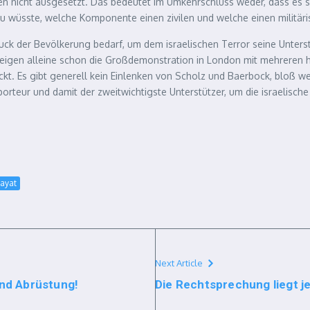
den nicht ausgesetzt. Das bedeutet im Umkehrschluss weder, dass es s
 wüsste, welche Komponente einen zivilen und welche einen militäri
ruck der Bevölkerung bedarf, um dem israelischen Terror seine Unter
 zeigen alleine schon die Großdemonstration in London mit mehreren 
eckt. Es gibt generell kein Einlenken von Scholz und Baerbock, bloß
orteur und damit der zweitwichtigste Unterstützer, um die israelische
Hayat
Next Article
und Abrüstung!
Die Rechtsprechung liegt j