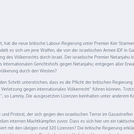
t, hat die neue britische Labour-Regierung unter Premier Keir Starme
delt es sich um jene Waffen, die von der israelischen Armee IDF in 
g des Völkerrechts durch Israel. Der israelische Premier Netanjahu b
s Internationalen Gerichtshofs gegen Netanjahu; entgegen aller Erwart
Bevölkerung durch den Westen?
 Schritt unterstrichen, dass es die Pflicht der britischen Regierung s
en Verletzung gegen internationales Völkerrecht“ führen können. Trot
cht“, so Lammy. Die ausgesetzten Lizenzen beinhalten unter anderem 
und Protest, der sich gegen den israelischen Terror im Gazastreifen f
llen internen Machtkämpfen zuvor. Dass es sich hier um ein taktisc
ert mit den übrigen rund 320 Lizenzen? Die britische Regierung erklär