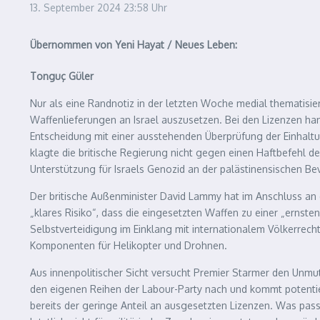
13. September 2024
23:58 Uhr
Übernommen von Yeni Hayat / Neues Leben:
Tonguç Güler
Nur als eine Randnotiz in der letzten Woche medial thematisier
Waffenlieferungen an Israel auszusetzen. Bei den Lizenzen han
Entscheidung mit einer ausstehenden Überprüfung der Einhaltun
klagte die britische Regierung nicht gegen einen Haftbefehl de
Unterstützung für Israels Genozid an der palästinensischen 
Der britische Außenminister David Lammy hat im Anschluss an den
„klares Risiko“, dass die eingesetzten Waffen zu einer „ernst
Selbstverteidigung im Einklang mit internationalem Völkerre
Komponenten für Helikopter und Drohnen.
Aus innenpolitischer Sicht versucht Premier Starmer den Unmut 
den eigenen Reihen der Labour-Party nach und kommt potentie
bereits der geringe Anteil an ausgesetzten Lizenzen. Was passi