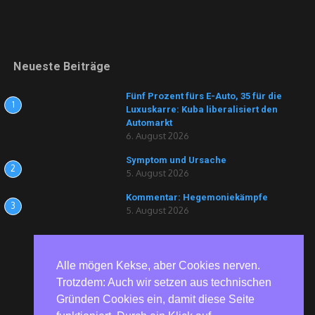
Neueste Beiträge
Fünf Prozent fürs E-Auto, 35 für die
1
Luxuskarre: Kuba liberalisiert den
Automarkt
6. August 2026
Symptom und Ursache
2
5. August 2026
Kommentar: Hegemoniekämpfe
3
5. August 2026
Alle mögen Kekse, aber Cookies nerven.
Trotzdem: Auch wir setzen aus technischen
Gründen Cookies ein, damit diese Seite