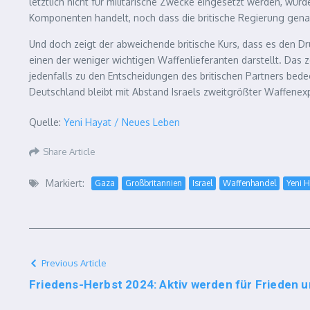
letztlich nicht für militärische Zwecke eingesetzt werden, wür
Komponenten handelt, noch dass die britische Regierung genau
Und doch zeigt der abweichende britische Kurs, dass es den D
einen der weniger wichtigen Waffenlieferanten darstellt. Das
jedenfalls zu den Entscheidungen des britischen Partners bed
Deutschland bleibt mit Abstand Israels zweitgrößter Waffenexp
Quelle:
Yeni Hayat / Neues Leben
Share Article
Markiert:
Gaza
Großbritannien
Israel
Waffenhandel
Yeni 
Previous Article
Friedens-Herbst 2024: Aktiv werden für Frieden 