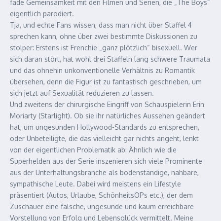
fade Gemeinsamkeit mit den Filmen und Serien, die „The Boys“
eigentlich parodiert.
Tja, und echte Fans wissen, dass man nicht über Staffel 4
sprechen kann, ohne über zwei bestimmte Diskussionen zu
stolper: Erstens ist Frenchie „ganz plötzlich“ bisexuell. Wer
sich daran stört, hat wohl drei Staffeln lang schwere Traumata
und das ohnehin unkonventionelle Verhältnis zu Romantik
übersehen, denn die Figur ist zu fantastisch geschrieben, um
sich jetzt auf Sexualität reduzieren zu lassen.
Und zweitens der chirurgische Eingriff von Schauspielerin Erin
Moriarty (Starlight). Ob sie ihr natürliches Aussehen geändert
hat, um ungesunden Hollywood-Standards zu entsprechen,
oder Unbeteiligte, die das vielleicht gar nichts angeht, lenkt
von der eigentlichen Problematik ab: Ähnlich wie die
Superhelden aus der Serie inszenieren sich viele Prominente
aus der Unterhaltungsbranche als bodenständige, nahbare,
sympathische Leute. Dabei wird meistens ein Lifestyle
präsentiert (Autos, Urlaube, SchönheitsOPs etc.), der dem
Zuschauer eine falsche, ungesunde und kaum erreichbare
Vorstellung von Erfolg und Lebensglück vermittelt. Meine