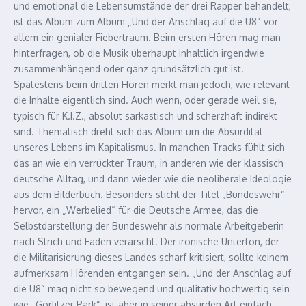
und emotional die Lebensumstände der drei Rapper behandelt,
ist das Album zum Album „Und der Anschlag auf die U8“ vor
allem ein genialer Fiebertraum. Beim ersten Hören mag man
hinterfragen, ob die Musik überhaupt inhaltlich irgendwie
zusammenhängend oder ganz grundsätzlich gut ist.
Spätestens beim dritten Hören merkt man jedoch, wie relevant
die Inhalte eigentlich sind. Auch wenn, oder gerade weil sie,
typisch für K.I.Z., absolut sarkastisch und scherzhaft indirekt
sind. Thematisch dreht sich das Album um die Absurdität
unseres Lebens im Kapitalismus. In manchen Tracks fühlt sich
das an wie ein verrückter Traum, in anderen wie der klassisch
deutsche Alltag, und dann wieder wie die neoliberale Ideologie
aus dem Bilderbuch. Besonders sticht der Titel „Bundeswehr“
hervor, ein „Werbelied“ für die Deutsche Armee, das die
Selbstdarstellung der Bundeswehr als normale Arbeitgeberin
nach Strich und Faden verarscht. Der ironische Unterton, der
die Militarisierung dieses Landes scharf kritisiert, sollte keinem
aufmerksam Hörenden entgangen sein. „Und der Anschlag auf
die U8“ mag nicht so bewegend und qualitativ hochwertig sein
wie „Görlitzer Park“, ist aber in seiner absurden Art einfach