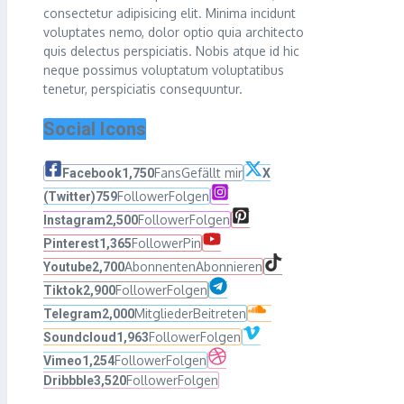
consectetur adipisicing elit. Minima incidunt
voluptates nemo, dolor optio quia architecto
quis delectus perspiciatis. Nobis atque id hic
neque possimus voluptatum voluptatibus
tenetur, perspiciatis consequuntur.
Social Icons
Fans
Gefällt mir
Facebook
1,750
X
Follower
Folgen
(Twitter)
759
Follower
Folgen
Instagram
2,500
Follower
Pin
Pinterest
1,365
Abonnenten
Abonnieren
Youtube
2,700
Follower
Folgen
Tiktok
2,900
Mitglieder
Beitreten
Telegram
2,000
Follower
Folgen
Soundcloud
1,963
Follower
Folgen
Vimeo
1,254
Follower
Folgen
Dribbble
3,520