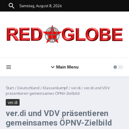
Zum Inhalt springen
Samstag, August 8, 2026
Main Menu
Start
/
Deutschland
/
Klassenkampf
/
ver.di
/
ver.di und VDV
präsentieren gemeinsames ÖPNV-Zielbild
ver.di
ver.di und VDV präsentieren
gemeinsames ÖPNV-Zielbild