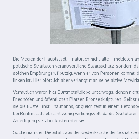
Die Medien der Hauptstadt – natürlich nicht alle – meldeten a
politische Straftaten verantwortliche Staatsschutz, sondern d
solchen Empörungsruf putzig, wenn er von Personen kommt, die
linken ist. Hier plötzlich aber verlangt man seine aktive Mitwirk
Vermutlich waren hier Buntmetalldiebe unterwegs, denen nichts 
Friedhöfen und öffentlichen Plätzen Bronzeskulpturen. Selbst
sie die Büste Ernst Thälmanns, obgleich fest in einem Beton
bei Buntmetalldiebstahl wenig wirkungsvoll, da die Skulpturen
Anfertigung sei aber kostenintensiv.
Sollte man den Diebstahl aus der Gedenkstätte der Sozialiste