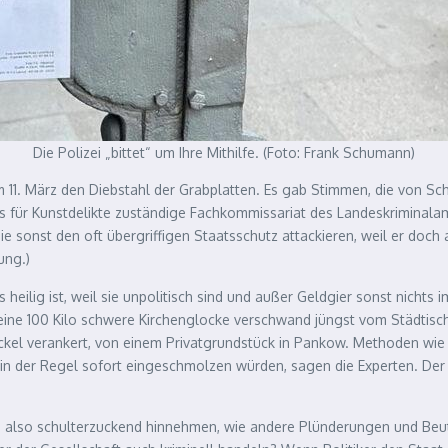
Die Polizei „bittet“ um Ihre Mithilfe. (Foto: Frank Schumann)
m 11. März den Diebstahl der Grabplatten. Es gab Stimmen, die von S
as für Kunstdelikte zuständige Fachkommissariat des Landeskriminala
 sonst den oft übergriffigen Staatsschutz attackieren, weil er doch
ung.)
heilig ist, weil sie unpolitisch sind und außer Geldgier sonst nichts
 eine 100 Kilo schwere Kirchenglocke verschwand jüngst vom Städtis
sockel verankert, von einem Privatgrundstück in Pankow. Methoden w
 in der Regel sofort eingeschmolzen würden, sagen die Experten. Der 
n also schulterzuckend hinnehmen, wie andere Plünderungen und Beut