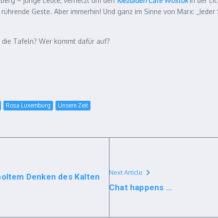
nberg – junge Leute, vernetzt um den
Kiezladen Café Wostok
in der Li
 rührende Geste. Aber immerhin! Und ganz im Sinne von Marx: „Jeder S
t die Tafeln? Wer kommt dafür auf?
Rosa Luxemburg
Unsere Zeit
Next Article
holtem Denken des Kalten
Chat happens …