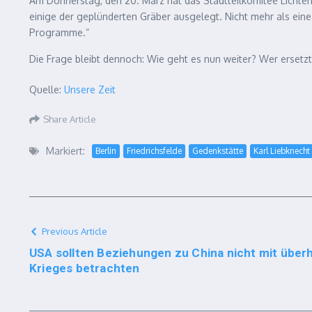
Am Donnerstag, den 20. März hat das Stadtteilkomitee Lichte
einige der geplünderten Gräber ausgelegt. Nicht mehr als eine
Programme.“
Die Frage bleibt dennoch: Wie geht es nun weiter? Wer ersetz
Quelle:
Unsere Zeit
Share Article
Markiert:
Berlin
Friedrichsfelde
Gedenkstätte
Karl Liebknecht
Previous Article
USA sollten Beziehungen zu China nicht mit über
Krieges betrachten