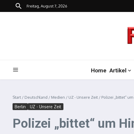
Zum Inhalt springen
Freitag, August 7, 2026
Home
Artikel
Start
/
Deutschland
/
Medien
/
UZ - Unsere Zeit
/
Polizei „bittet“ u
Berlin
UZ - Unsere Zeit
Polizei „bittet“ um H