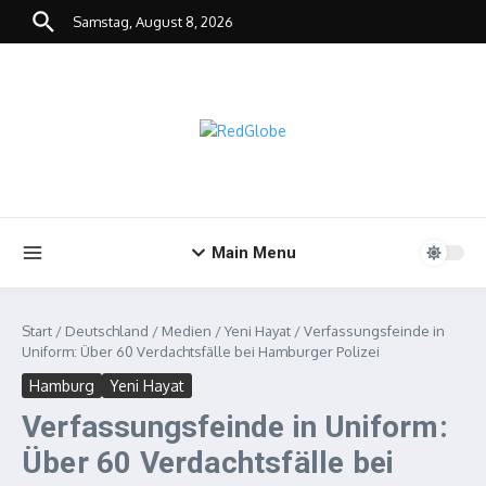
Zum Inhalt springen
Samstag, August 8, 2026
Main Menu
Start
/
Deutschland
/
Medien
/
Yeni Hayat
/
Verfassungsfeinde in
Uniform: Über 60 Verdachtsfälle bei Hamburger Polizei
Hamburg
Yeni Hayat
Verfassungsfeinde in Uniform:
Über 60 Verdachtsfälle bei