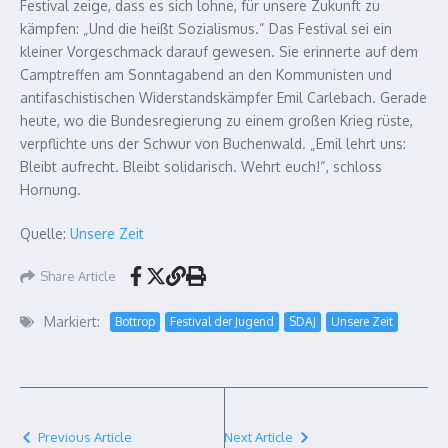
Festival zeige, dass es sich lohne, für unsere Zukunft zu
kämpfen: „Und die heißt Sozialismus.“ Das Festival sei ein
kleiner Vorgeschmack darauf gewesen. Sie erinnerte auf dem
Camptreffen am Sonntagabend an den Kommunisten und
antifaschistischen Widerstandskämpfer Emil Carlebach. Gerade
heute, wo die Bundesregierung zu einem großen Krieg rüste,
verpflichte uns der Schwur von Buchenwald. „Emil lehrt uns:
Bleibt aufrecht. Bleibt solidarisch. Wehrt euch!“, schloss
Hornung.
Quelle:
Unsere Zeit
Share Article
Markiert:
Bottrop
Festival der Jugend
SDAJ
Unsere Zeit
Previous Article
Next Article