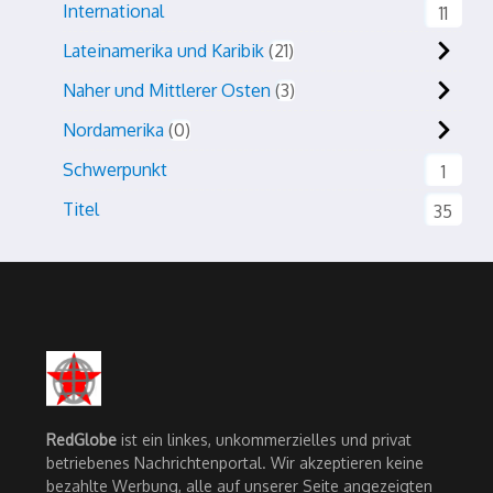
International
11
Lateinamerika und Karibik
21
Naher und Mittlerer Osten
3
Nordamerika
0
Schwerpunkt
1
Titel
35
RedGlobe
ist ein linkes, unkommerzielles und privat
betriebenes Nachrichtenportal. Wir akzeptieren keine
bezahlte Werbung, alle auf unserer Seite angezeigten