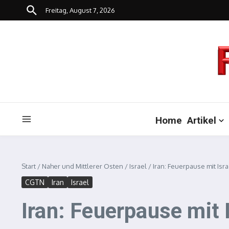
Zum Inhalt springen
Freitag, August 7, 2026
Home
Artikel
Start
/
Naher und Mittlerer Osten
/
Israel
/
Iran: Feuerpause mit Is
CGTN
Iran
Israel
Iran: Feuerpause mit