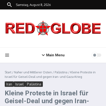
Zum Inhalt springen
Samstag, August 8, 2026
Main Menu
Start
/
Naher und Mittlerer Osten
/
Palästina
/
Kleine Proteste in
Israel für Geisel-Deal und gegen Iran- und Gaza-Krieg
Iran
Israel
Palästina
Kleine Proteste in Israel für
Geisel-Deal und gegen Iran-