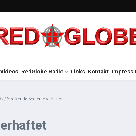
Videos
RedGlobe Radio
Links
Kontakt
Impress
ds
/
Streikende Seeleute verhaftet
erhaftet