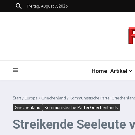
Zum Inhalt springen
Freitag, August 7, 2026
Home
Artikel
Start
/
Europa
/
Griechenland
/
Kommunistische Partei Griechenlan
Griechenland
Kommunistische Partei Griechenlands
Streikende Seeleute v