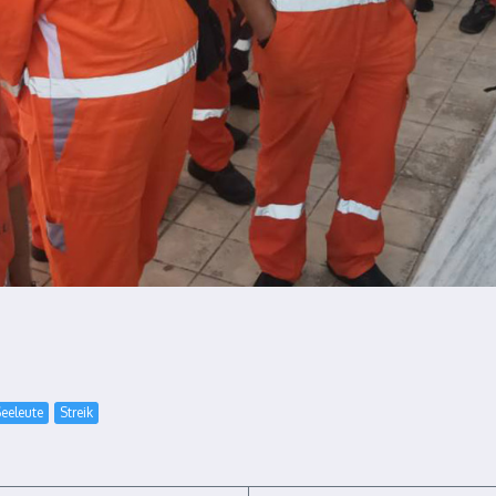
eeleute
Streik