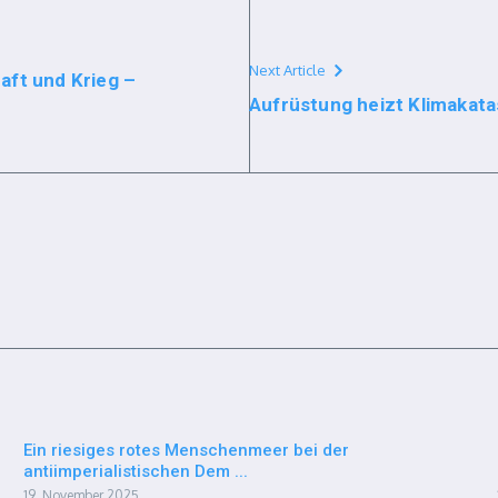
Next Article
aft und Krieg –
Aufrüstung heizt Klimakat
Ein riesiges rotes Menschenmeer bei der
antiimperialistischen Dem ...
19. November 2025