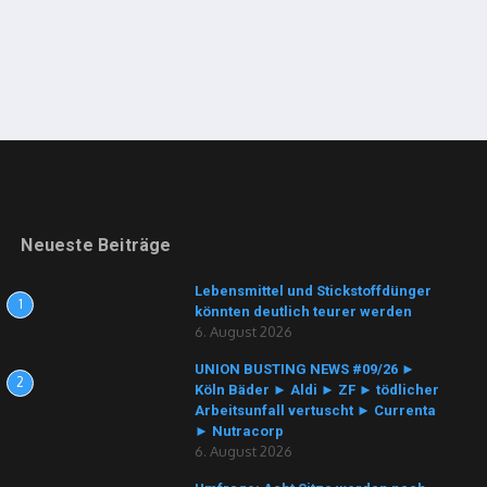
Neueste Beiträge
Lebensmittel und Stickstoffdünger
1
könnten deutlich teurer werden
6. August 2026
UNION BUSTING NEWS #09/26 ►
2
Köln Bäder ► Aldi ► ZF ► tödlicher
Arbeitsunfall vertuscht ► Currenta
► Nutracorp
6. August 2026