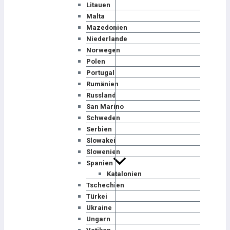
Litauen
Malta
Mazedonien
Niederlande
Norwegen
Polen
Portugal
Rumänien
Russland
San Marino
Schweden
Serbien
Slowakei
Slowenien
Spanien
Katalonien
Tschechien
Türkei
Ukraine
Ungarn