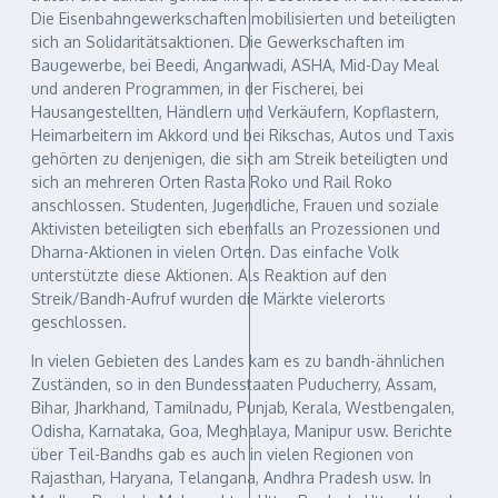
Die Eisenbahngewerkschaften mobilisierten und beteiligten
sich an Solidaritätsaktionen. Die Gewerkschaften im
Baugewerbe, bei Beedi, Anganwadi, ASHA, Mid-Day Meal
und anderen Programmen, in der Fischerei, bei
Hausangestellten, Händlern und Verkäufern, Kopflastern,
Heimarbeitern im Akkord und bei Rikschas, Autos und Taxis
gehörten zu denjenigen, die sich am Streik beteiligten und
sich an mehreren Orten Rasta Roko und Rail Roko
anschlossen. Studenten, Jugendliche, Frauen und soziale
Aktivisten beteiligten sich ebenfalls an Prozessionen und
Dharna-Aktionen in vielen Orten. Das einfache Volk
unterstützte diese Aktionen. Als Reaktion auf den
Streik/Bandh-Aufruf wurden die Märkte vielerorts
geschlossen.
In vielen Gebieten des Landes kam es zu bandh-ähnlichen
Zuständen, so in den Bundesstaaten Puducherry, Assam,
Bihar, Jharkhand, Tamilnadu, Punjab, Kerala, Westbengalen,
Odisha, Karnataka, Goa, Meghalaya, Manipur usw. Berichte
über Teil-Bandhs gab es auch in vielen Regionen von
Rajasthan, Haryana, Telangana, Andhra Pradesh usw. In