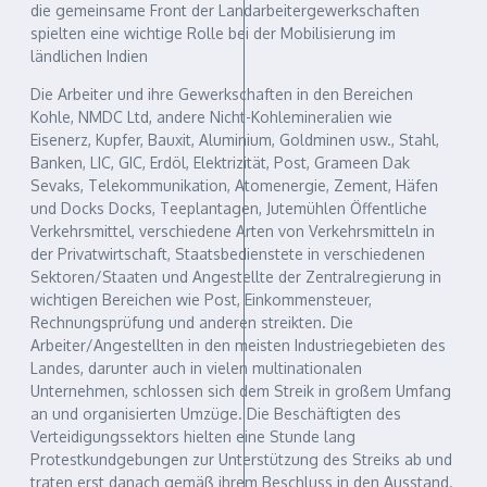
die gemeinsame Front der Landarbeitergewerkschaften
spielten eine wichtige Rolle bei der Mobilisierung im
ländlichen Indien
Die Arbeiter und ihre Gewerkschaften in den Bereichen
Kohle, NMDC Ltd, andere Nicht-Kohlemineralien wie
Eisenerz, Kupfer, Bauxit, Aluminium, Goldminen usw., Stahl,
Banken, LIC, GIC, Erdöl, Elektrizität, Post, Grameen Dak
Sevaks, Telekommunikation, Atomenergie, Zement, Häfen
und Docks Docks, Teeplantagen, Jutemühlen Öffentliche
Verkehrsmittel, verschiedene Arten von Verkehrsmitteln in
der Privatwirtschaft, Staatsbedienstete in verschiedenen
Sektoren/Staaten und Angestellte der Zentralregierung in
wichtigen Bereichen wie Post, Einkommensteuer,
Rechnungsprüfung und anderen streikten. Die
Arbeiter/Angestellten in den meisten Industriegebieten des
Landes, darunter auch in vielen multinationalen
Unternehmen, schlossen sich dem Streik in großem Umfang
an und organisierten Umzüge. Die Beschäftigten des
Verteidigungssektors hielten eine Stunde lang
Protestkundgebungen zur Unterstützung des Streiks ab und
traten erst danach gemäß ihrem Beschluss in den Ausstand.