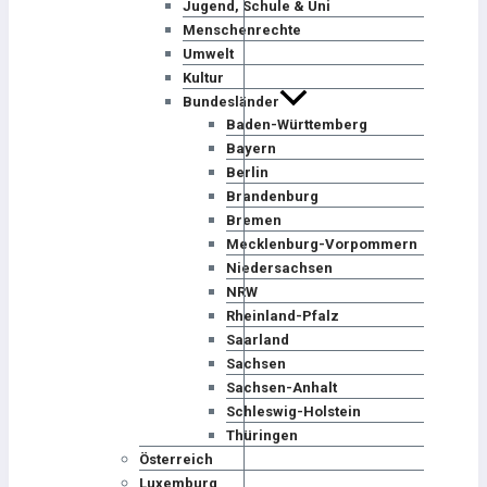
Jugend, Schule & Uni
Menschenrechte
Umwelt
Kultur
Bundesländer
Baden-Württemberg
Bayern
Berlin
Brandenburg
Bremen
Mecklenburg-Vorpommern
Niedersachsen
NRW
Rheinland-Pfalz
Saarland
Sachsen
Sachsen-Anhalt
Schleswig-Holstein
Thüringen
Österreich
Luxemburg