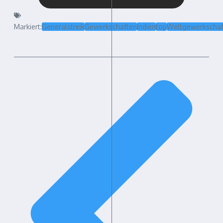
Markiert:
Generalstreik
Gewerkschaften
Indien
top
Weltgewerkschaf