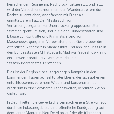
herrschenden Regime mit Nachdruck fortgesetzt, und jetzt
wird der Versuch unternommen, den Wanderarbeitern die
Rechte zu entziehen, angefangen mit Bihar als
unmittelbarem Fall. Der Missbrauch von
Verfassungsorganen zur Unterdrückung oppositioneller
Stimmen greift um sich, und in einigen Bundesstaaten sind
Erlasse zur Kontrolle und Kriminalisierung von
Massenbewegungen in Vorbereitung; das Gesetz über die
öffentliche Sicherheit in Maharashtra und ähnliche Erlasse in
den Bundesstaaten Chhattisgarh, Madhya Pradesh usw. sind
ein Hinweis darauf. Jetzt wird versucht, die
Staatsbürgerschaft zu entziehen.
Dies ist der Beginn eines langwierigen Kampfes in den
kommenden Tagen auf sektoraler Ebene, der sich auf einen
entschlossenen, vereinten Widerstand konzentriert, der
wiederum in einer größeren, landesweiten, vereinten Aktion
gipfeln wird.
In Delhi hielten die Gewerkschaften nach einem Streikumzug
durch die Industriegebiete eine öffentliche Kundgebung auf
dem Jantar Mantar in Neu-Delhi ab, auf der die führenden