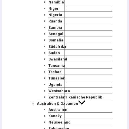
Namibia
Niger
Nigeria
Ruanda
Sambia
Senegal
Somalia
Südafrika
Sudan
Swasiland
Tansania
Tschad
Tunesien
Uganda
Westsahara
Zentralafrikanische Republik
Australien & Ozeanien
Australien
Kanaky
Neuseeland
Salomonen