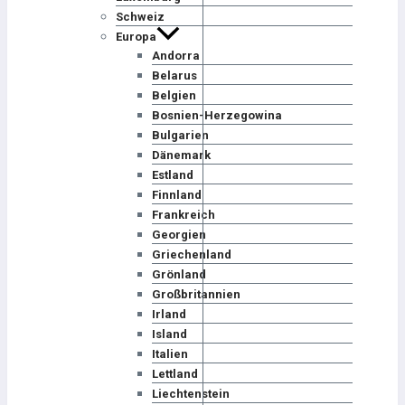
Schweiz
Europa
Andorra
Belarus
Belgien
Bosnien-Herzegowina
Bulgarien
Dänemark
Estland
Finnland
Frankreich
Georgien
Griechenland
Grönland
Großbritannien
Irland
Island
Italien
Lettland
Liechtenstein