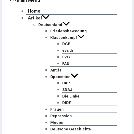
Main Menu
Home
Artikel
Deutschland
Friedensbewegung
Klassenkampf
DGB
ver.di
EVG
FAU
Antifa
Opposition
DKP
SDAJ
Die Linke
DIDF
Frauen
Repression
Medien
Deutsche Geschichte