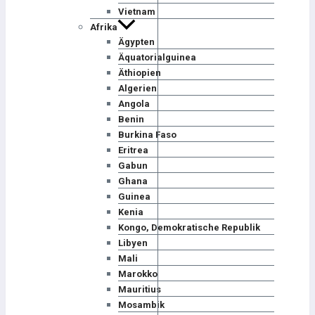
Vietnam
Afrika
Ägypten
Äquatorialguinea
Äthiopien
Algerien
Angola
Benin
Burkina Faso
Eritrea
Gabun
Ghana
Guinea
Kenia
Kongo, Demokratische Republik
Libyen
Mali
Marokko
Mauritius
Mosambik