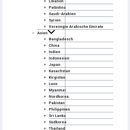
Libanon
Palästina
Saudi-Arabien
Syrien
Vereinigte Arabische Emirate
Asien
Bangladesch
China
Indien
Indonesien
Japan
Kasachstan
Kirgistan
Laos
Myanmar
Nordkorea
Pakistan
Philippinen
Sri Lanka
Südkorea
Thailand