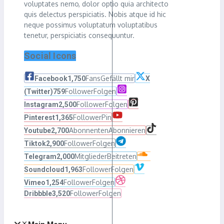
voluptates nemo, dolor optio quia architecto
quis delectus perspiciatis. Nobis atque id hic
neque possimus voluptatum voluptatibus
tenetur, perspiciatis consequuntur.
Social Icons
Fans
Gefällt mir
Facebook
1,750
X
Follower
Folgen
(Twitter)
759
Follower
Folgen
Instagram
2,500
Follower
Pin
Pinterest
1,365
Abonnenten
Abonnieren
Youtube
2,700
Follower
Folgen
Tiktok
2,900
Mitglieder
Beitreten
Telegram
2,000
Follower
Folgen
Soundcloud
1,963
Follower
Folgen
Vimeo
1,254
Follower
Folgen
Dribbble
3,520