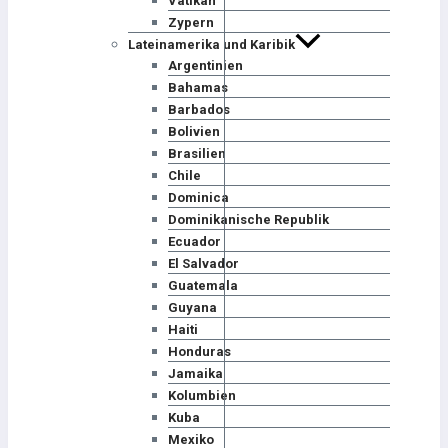
Vatikan
Zypern
Lateinamerika und Karibik
Argentinien
Bahamas
Barbados
Bolivien
Brasilien
Chile
Dominica
Dominikanische Republik
Ecuador
El Salvador
Guatemala
Guyana
Haiti
Honduras
Jamaika
Kolumbien
Kuba
Mexiko