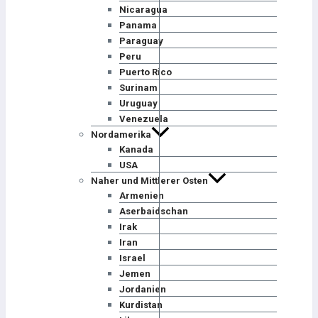
Nicaragua
Panama
Paraguay
Peru
Puerto Rico
Surinam
Uruguay
Venezuela
Nordamerika
Kanada
USA
Naher und Mittlerer Osten
Armenien
Aserbaidschan
Irak
Iran
Israel
Jemen
Jordanien
Kurdistan