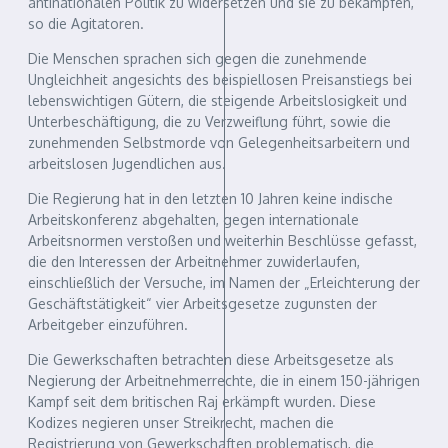
antinationalen Politik zu widersetzen und sie zu bekämpfen,
so die Agitatoren.
Die Menschen sprachen sich gegen die zunehmende
Ungleichheit angesichts des beispiellosen Preisanstiegs bei
lebenswichtigen Gütern, die steigende Arbeitslosigkeit und
Unterbeschäftigung, die zu Verzweiflung führt, sowie die
zunehmenden Selbstmorde von Gelegenheitsarbeitern und
arbeitslosen Jugendlichen aus.
Die Regierung hat in den letzten 10 Jahren keine indische
Arbeitskonferenz abgehalten, gegen internationale
Arbeitsnormen verstoßen und weiterhin Beschlüsse gefasst,
die den Interessen der Arbeitnehmer zuwiderlaufen,
einschließlich der Versuche, im Namen der „Erleichterung der
Geschäftstätigkeit“ vier Arbeitsgesetze zugunsten der
Arbeitgeber einzuführen.
Die Gewerkschaften betrachten diese Arbeitsgesetze als
Negierung der Arbeitnehmerrechte, die in einem 150-jährigen
Kampf seit dem britischen Raj erkämpft wurden. Diese
Kodizes negieren unser Streikrecht, machen die
Registrierung von Gewerkschaften problematisch, die