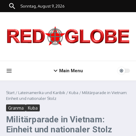
Zum Inhalt springen
Sonntag, August 9, 2026
Main Menu
Start
/
Lateinamerika und Karibik
/
Kuba
/
Militärparade in Vietnam:
Einheit und nationaler Stolz
Granma
Kuba
Militärparade in Vietnam:
Einheit und nationaler Stolz