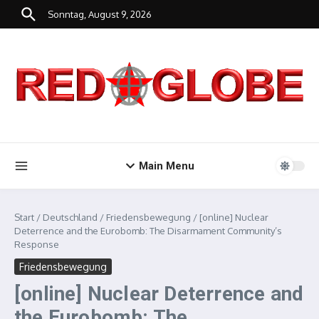
Zum Inhalt springen
Sonntag, August 9, 2026
Main Menu
Start
/
Deutschland
/
Friedensbewegung
/
[online] Nuclear
Deterrence and the Eurobomb: The Disarmament Community’s
Response
Friedensbewegung
[online] Nuclear Deterrence and
the Eurobomb: The