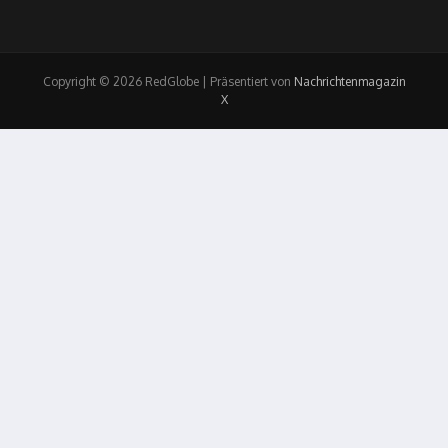
Copyright © 2026 RedGlobe | Präsentiert von
Nachrichtenmagazin
X