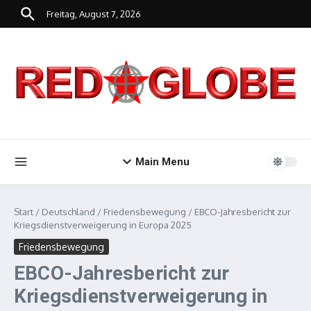
Zum Inhalt springen
Freitag, August 7, 2026
Main Menu
Start
/
Deutschland
/
Friedensbewegung
/
EBCO-Jahresbericht zur
Kriegsdienstverweigerung in Europa 2025
Friedensbewegung
EBCO-Jahresbericht zur
Kriegsdienstverweigerung in