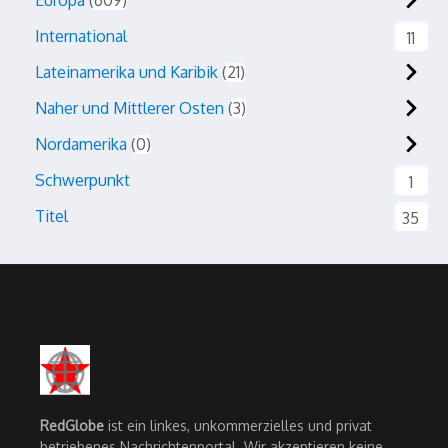
International
11
Lateinamerika und Karibik
21
Naher und Mittlerer Osten
3
Nordamerika
0
Schwerpunkt
1
Titel
35
RedGlobe
ist ein linkes, unkommerzielles und privat
betriebenes Nachrichtenportal. Wir akzeptieren keine