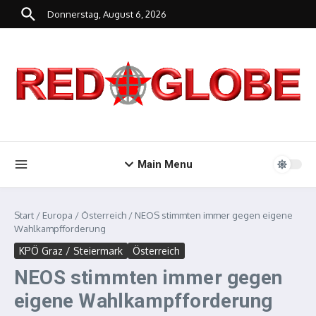
Zum Inhalt springen
Donnerstag, August 6, 2026
Main Menu
Start
/
Europa
/
Österreich
/
NEOS stimmten immer gegen eigene
Wahlkampfforderung
KPÖ Graz / Steiermark
Österreich
NEOS stimmten immer gegen
eigene Wahlkampfforderung